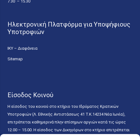
7.30 – 15.30
Ηλεκτρονική Πλατφόρμα για Υποψήφιους
Υποτροφιών
ΙΚΥ – Διαφάνεια
Sitemap
Είσοδος Κοινού
Η είσοδος του κοινού στο κτήριο του Ιδρύματος Κρατικών
Υποτροφιών (Λ. Εθνικής Αντιστάσεως 41 T.K.14234 Νέα Ιωνία),
επιτρέπεται καθημερινά πλην επίσημων αργιών κατά τις ώρες
12.00 – 15.00. Η είσοδος των Δικηγόρων στο κτήριο επιτρέπεται
ελεύθερα με την επίδειξη της επαγγελματικής τους ταυτότητας