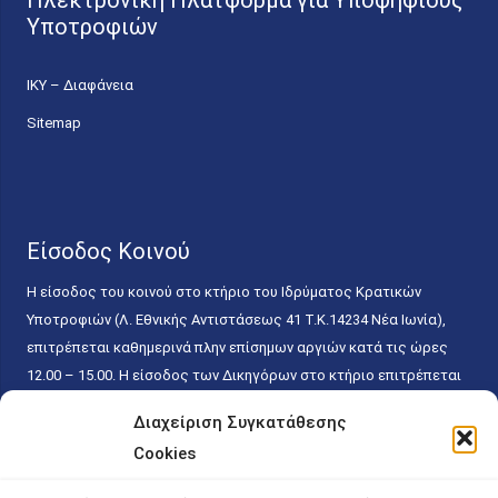
Ηλεκτρονική Πλατφόρμα για Υποψήφιους
Υποτροφιών
ΙΚΥ – Διαφάνεια
Sitemap
Είσοδος Κοινού
Η είσοδος του κοινού στο κτήριο του Ιδρύματος Κρατικών
Υποτροφιών (Λ. Εθνικής Αντιστάσεως 41 T.K.14234 Νέα Ιωνία),
επιτρέπεται καθημερινά πλην επίσημων αργιών κατά τις ώρες
12.00 – 15.00. Η είσοδος των Δικηγόρων στο κτήριο επιτρέπεται
ελεύθερα με την επίδειξη της επαγγελματικής τους ταυτότητας
Διαχείριση Συγκατάθεσης
κάθε εργάσιμη ημέρα και ώρα χωρίς κανέναν χρονικό ή άλλο
Cookies
περιορισμό. Η είσοδος του κοινού ειδικά στο γραφείο του
Πρωτοκόλλου επιτρέπεται καθημερινά κατά τις ώρες 9.00 –