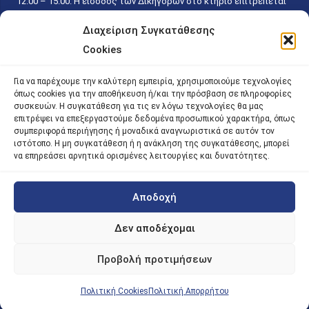
12.00 – 15.00. Η είσοδος των Δικηγόρων στο κτήριο επιτρέπεται
ελεύθερα με την επίδειξη της επαγγελματικής τους ταυτότητας
Διαχείριση Συγκατάθεσης
κάθε εργάσιμη ημέρα και ώρα χωρίς κανέναν χρονικό ή άλλο
Cookies
περιορισμό. Η είσοδος του κοινού ειδικά στο γραφείο του
Πρωτοκόλλου επιτρέπεται καθημερινά κατά τις ώρες 9.00 –
Για να παρέχουμε την καλύτερη εμπειρία, χρησιμοποιούμε τεχνολογίες
15.00. Η εξυπηρέτηση του κοινού πραγματοποιείται βάσει των
όπως cookies για την αποθήκευση ή/και την πρόσβαση σε πληροφορίες
παγίων ισχυουσών διατάξεων. Για την αποφυγή συνωστισμού
συσκευών. Η συγκατάθεση για τις εν λόγω τεχνολογίες θα μας
επιτρέψει να επεξεργαστούμε δεδομένα προσωπικού χαρακτήρα, όπως
εντός του εσωτερικού χώρου εξυπηρέτησης και αναμονής του
συμπεριφορά περιήγησης ή μοναδικά αναγνωριστικά σε αυτόν τον
κοινού, η εξυπηρέτησή του δύναται να πραγματοποιείται κατόπιν
ιστότοπο. Η μη συγκατάθεση ή η ανάκληση της συγκατάθεσης, μπορεί
να επηρεάσει αρνητικά ορισμένες λειτουργίες και δυνατότητες.
προγραμματισμένου ραντεβού.
Αποδοχή
©
2026 |
iky
| iky.gr | All Rights Reserved
Designed and Developed by ACM Digital
Δεν αποδέχομαι
Προβολή προτιμήσεων
Πολιτική Cookies
Πολιτική Απορρήτου