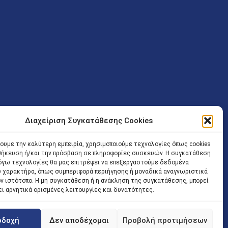
Διαχείριση Συγκατάθεσης Cookies
ν (Λ. Εθνικής Αντιστάσεως 41 T.K.14234 Νέα Ιωνία), επιτρέπεται
ίσοδος των Δικηγόρων στο κτήριο επιτρέπεται ελεύθερα με την
χουμε την καλύτερη εμπειρία, χρησιμοποιούμε τεχνολογίες όπως cookies
οθήκευση ή/και την πρόσβαση σε πληροφορίες συσκευών. Η συγκατάθεση
 και ώρα χωρίς κανέναν χρονικό ή άλλο περιορισμό. Η είσοδος
 λόγω τεχνολογίες θα μας επιτρέψει να επεξεργαστούμε δεδομένα
ρινά κατά τις ώρες 9.00 – 15.00. Η εξυπηρέτηση του κοινού
 χαρακτήρα, όπως συμπεριφορά περιήγησης ή μοναδικά αναγνωριστικά
ον ιστότοπο. Η μη συγκατάθεση ή η ανάκληση της συγκατάθεσης, μπορεί
 αποφυγή συνωστισμού εντός του εσωτερικού χώρου
ει αρνητικά ορισμένες λειτουργίες και δυνατότητες.
 να πραγματοποιείται κατόπιν προγραμματισμένου ραντεβού.
οδοχή
Δεν αποδέχομαι
Προβολή προτιμήσεων