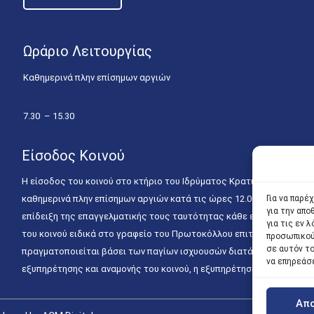
Ωράριο Λειτουργίας
Καθημερινά πλην επίσημων αργιών
7.30 – 15.30
Είσοδος Κοινού
Η είσοδος του κοινού στο κτήριο του Ιδρύματος Κρατικών Υποτροφιώ
καθημερινά πλην επίσημων αργιών κατά τις ώρες 12.00 – 15.00. Η ε
Για να παρέ
για την απ
επίδειξη της επαγγελματικής τους ταυτότητας κάθε εργάσιμη ημέρα
για τις εν
του κοινού ειδικά στο γραφείο του Πρωτοκόλλου επιτρέπεται καθημε
προσωπικού
σε αυτόν τ
πραγματοποιείται βάσει των παγίων ισχυουσών διατάξεων. Για την
να επηρεάσ
εξυπηρέτησης και αναμονής του κοινού, η εξυπηρέτησή του δύναται
Απ