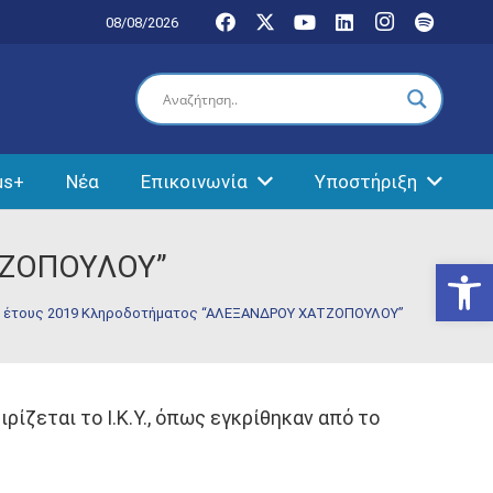
08/08/2026
us+
Νέα
Επικοινωνία
Υποστήριξη
ΤΖΟΠΟΥΛΟΥ”
Ανοίξτε
 έτους 2019 Κληροδοτήματος “ΑΛΕΞΑΝΔΡΟΥ ΧΑΤΖΟΠΟΥΛΟΥ”
ζεται το Ι.Κ.Υ., όπως εγκρίθηκαν από το