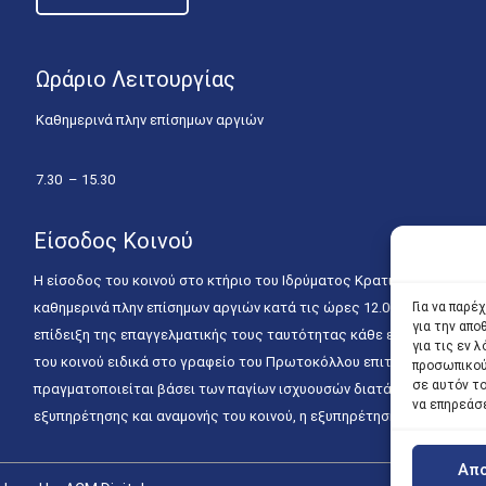
Ωράριο Λειτουργίας
Καθημερινά πλην επίσημων αργιών
7.30 – 15.30
Είσοδος Κοινού
Η είσοδος του κοινού στο κτήριο του Ιδρύματος Κρατικών Υποτροφιώ
καθημερινά πλην επίσημων αργιών κατά τις ώρες 12.00 – 15.00. Η ε
Για να παρέ
για την απ
επίδειξη της επαγγελματικής τους ταυτότητας κάθε εργάσιμη ημέρα
για τις εν
του κοινού ειδικά στο γραφείο του Πρωτοκόλλου επιτρέπεται καθημε
προσωπικού
σε αυτόν τ
πραγματοποιείται βάσει των παγίων ισχυουσών διατάξεων. Για την
να επηρεάσ
εξυπηρέτησης και αναμονής του κοινού, η εξυπηρέτησή του δύναται
Απ