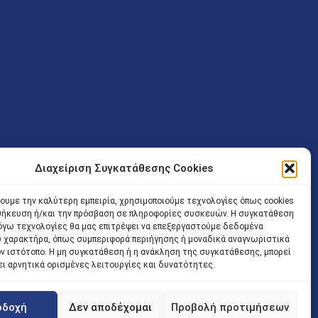
Διαχείριση Συγκατάθεσης Cookies
ν (Λ. Εθνικής Αντιστάσεως 41 T.K.14234 Νέα Ιωνία), επιτρέπεται
ίσοδος των Δικηγόρων στο κτήριο επιτρέπεται ελεύθερα με την
χουμε την καλύτερη εμπειρία, χρησιμοποιούμε τεχνολογίες όπως cookies
οθήκευση ή/και την πρόσβαση σε πληροφορίες συσκευών. Η συγκατάθεση
 και ώρα χωρίς κανέναν χρονικό ή άλλο περιορισμό. Η είσοδος
 λόγω τεχνολογίες θα μας επιτρέψει να επεξεργαστούμε δεδομένα
ρινά κατά τις ώρες 9.00 – 15.00. Η εξυπηρέτηση του κοινού
 χαρακτήρα, όπως συμπεριφορά περιήγησης ή μοναδικά αναγνωριστικά
ον ιστότοπο. Η μη συγκατάθεση ή η ανάκληση της συγκατάθεσης, μπορεί
 αποφυγή συνωστισμού εντός του εσωτερικού χώρου
ει αρνητικά ορισμένες λειτουργίες και δυνατότητες.
 να πραγματοποιείται κατόπιν προγραμματισμένου ραντεβού.
οδοχή
Δεν αποδέχομαι
Προβολή προτιμήσεων