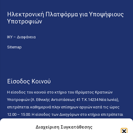
Ηλεκτρονική Πλατφόρμα για Υποψήφιους
Υποτροφιών
ΙΚΥ – Διαφάνεια
Sitemap
Είσοδος Κοινού
Η είσοδος του κοινού στο κτήριο του Ιδρύματος Κρατικών
Υποτροφιών (Λ. Εθνικής Αντιστάσεως 41 T.K.14234 Νέα Ιωνία),
επιτρέπεται καθημερινά πλην επίσημων αργιών κατά τις ώρες
12.00 – 15.00. Η είσοδος των Δικηγόρων στο κτήριο επιτρέπεται
ελεύθερα με την επίδειξη της επαγγελματικής τους ταυτότητας
Διαχείριση Συγκατάθεσης
κάθε εργάσιμη ημέρα και ώρα χωρίς κανέναν χρονικό ή άλλο