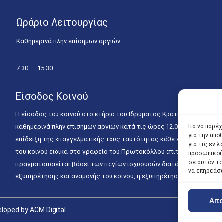
Ωράριο Λειτουργίας
Καθημερινά πλην επίσημων αργιών
7.30 – 15.30
Είσοδος Κοινού
Η είσοδος του κοινού στο κτήριο του Ιδρύματος Κρατικών Υποτροφιώ
καθημερινά πλην επίσημων αργιών κατά τις ώρες 12.00 – 15.00. Η ε
Για να παρέ
για την απ
επίδειξη της επαγγελματικής τους ταυτότητας κάθε εργάσιμη ημέρα
για τις εν
του κοινού ειδικά στο γραφείο του Πρωτοκόλλου επιτρέπεται καθημε
προσωπικού
σε αυτόν τ
πραγματοποιείται βάσει των παγίων ισχυουσών διατάξεων. Για την
να επηρεάσ
εξυπηρέτησης και αναμονής του κοινού, η εξυπηρέτησή του δύναται
Απ
loped by ACM Digital