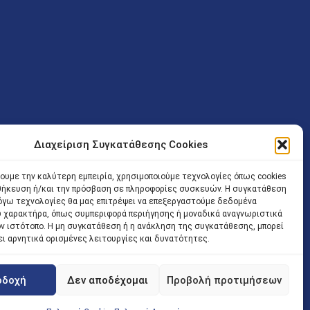
Διαχείριση Συγκατάθεσης Cookies
ν (Λ. Εθνικής Αντιστάσεως 41 T.K.14234 Νέα Ιωνία), επιτρέπεται
ίσοδος των Δικηγόρων στο κτήριο επιτρέπεται ελεύθερα με την
χουμε την καλύτερη εμπειρία, χρησιμοποιούμε τεχνολογίες όπως cookies
οθήκευση ή/και την πρόσβαση σε πληροφορίες συσκευών. Η συγκατάθεση
 και ώρα χωρίς κανέναν χρονικό ή άλλο περιορισμό. Η είσοδος
 λόγω τεχνολογίες θα μας επιτρέψει να επεξεργαστούμε δεδομένα
ρινά κατά τις ώρες 9.00 – 15.00. Η εξυπηρέτηση του κοινού
 χαρακτήρα, όπως συμπεριφορά περιήγησης ή μοναδικά αναγνωριστικά
ον ιστότοπο. Η μη συγκατάθεση ή η ανάκληση της συγκατάθεσης, μπορεί
 αποφυγή συνωστισμού εντός του εσωτερικού χώρου
ει αρνητικά ορισμένες λειτουργίες και δυνατότητες.
 να πραγματοποιείται κατόπιν προγραμματισμένου ραντεβού.
οδοχή
Δεν αποδέχομαι
Προβολή προτιμήσεων