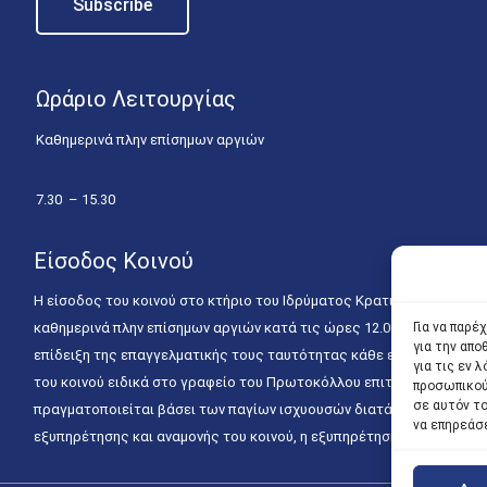
Ωράριο Λειτουργίας
Καθημερινά πλην επίσημων αργιών
7.30 – 15.30
Είσοδος Κοινού
Η είσοδος του κοινού στο κτήριο του Ιδρύματος Κρατικών Υποτροφιώ
καθημερινά πλην επίσημων αργιών κατά τις ώρες 12.00 – 15.00. Η ε
Για να παρέ
για την απ
επίδειξη της επαγγελματικής τους ταυτότητας κάθε εργάσιμη ημέρα
για τις εν
του κοινού ειδικά στο γραφείο του Πρωτοκόλλου επιτρέπεται καθημε
προσωπικού
σε αυτόν τ
πραγματοποιείται βάσει των παγίων ισχυουσών διατάξεων. Για την
να επηρεάσ
εξυπηρέτησης και αναμονής του κοινού, η εξυπηρέτησή του δύναται