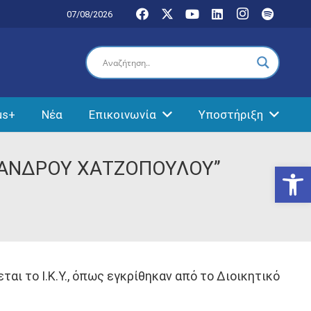
07/08/2026
us+
Νέα
Επικοινωνία
Υποστήριξη
ΕΞΑΝΔΡΟΥ ΧΑΤΖΟΠΟΥΛΟΥ”
Ανοίξτε
ι το Ι.Κ.Υ., όπως εγκρίθηκαν από το Διοικητικό