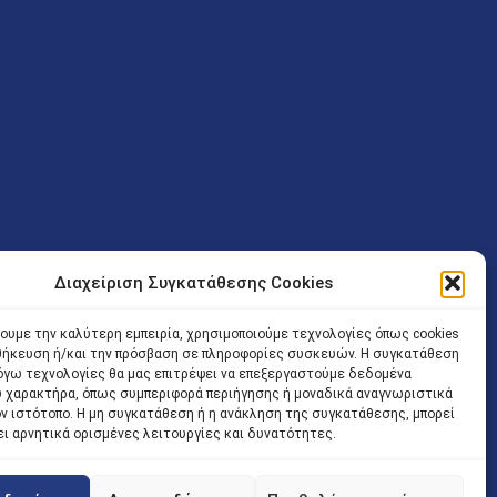
Διαχείριση Συγκατάθεσης Cookies
ν (Λ. Εθνικής Αντιστάσεως 41 T.K.14234 Νέα Ιωνία), επιτρέπεται
ίσοδος των Δικηγόρων στο κτήριο επιτρέπεται ελεύθερα με την
χουμε την καλύτερη εμπειρία, χρησιμοποιούμε τεχνολογίες όπως cookies
οθήκευση ή/και την πρόσβαση σε πληροφορίες συσκευών. Η συγκατάθεση
 και ώρα χωρίς κανέναν χρονικό ή άλλο περιορισμό. Η είσοδος
 λόγω τεχνολογίες θα μας επιτρέψει να επεξεργαστούμε δεδομένα
ρινά κατά τις ώρες 9.00 – 15.00. Η εξυπηρέτηση του κοινού
 χαρακτήρα, όπως συμπεριφορά περιήγησης ή μοναδικά αναγνωριστικά
ον ιστότοπο. Η μη συγκατάθεση ή η ανάκληση της συγκατάθεσης, μπορεί
 αποφυγή συνωστισμού εντός του εσωτερικού χώρου
ει αρνητικά ορισμένες λειτουργίες και δυνατότητες.
 να πραγματοποιείται κατόπιν προγραμματισμένου ραντεβού.