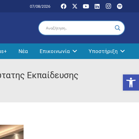
07/08/2026
us+
Νέα
Επικοινωνία
Υποστήριξη
νώτατης Εκπαίδευσης
Ανοίξτε