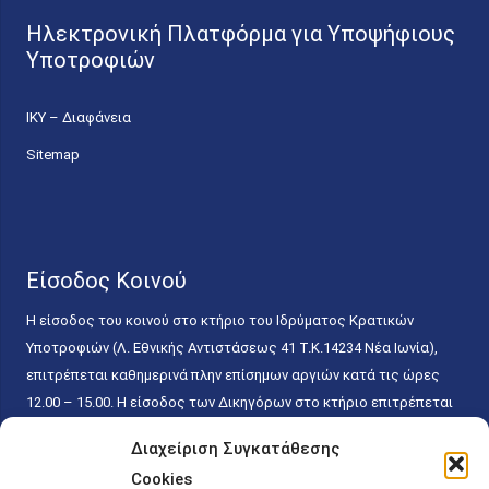
Ηλεκτρονική Πλατφόρμα για Υποψήφιους
Υποτροφιών
ΙΚΥ – Διαφάνεια
Sitemap
Είσοδος Κοινού
Η είσοδος του κοινού στο κτήριο του Ιδρύματος Κρατικών
Υποτροφιών (Λ. Εθνικής Αντιστάσεως 41 T.K.14234 Νέα Ιωνία),
επιτρέπεται καθημερινά πλην επίσημων αργιών κατά τις ώρες
12.00 – 15.00. Η είσοδος των Δικηγόρων στο κτήριο επιτρέπεται
ελεύθερα με την επίδειξη της επαγγελματικής τους ταυτότητας
Διαχείριση Συγκατάθεσης
κάθε εργάσιμη ημέρα και ώρα χωρίς κανέναν χρονικό ή άλλο
Cookies
περιορισμό. Η είσοδος του κοινού ειδικά στο γραφείο του