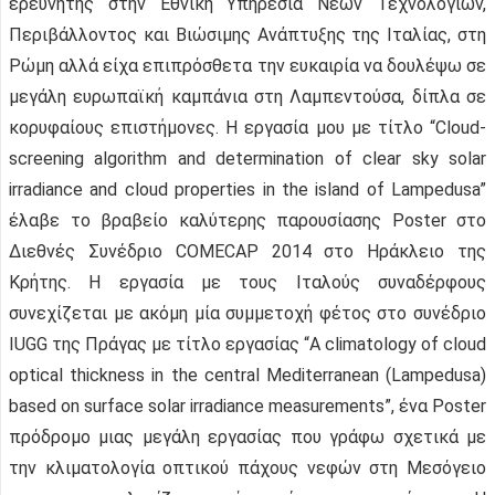
ερευνητής στην Εθνική Υπηρεσία Νέων Τεχνολογιών,
Περιβάλλοντος και Βιώσιμης Ανάπτυξης της Ιταλίας, στη
Ρώμη αλλά είχα επιπρόσθετα την ευκαιρία να δουλέψω σε
μεγάλη ευρωπαϊκή καμπάνια στη Λαμπεντούσα, δίπλα σε
κορυφαίους επιστήμονες. Η εργασία μου με τίτλο “Cloud-
screening algorithm and determination of clear sky solar
irradiance and cloud properties in the island of Lampedusa”
έλαβε το βραβείο καλύτερης παρουσίασης Poster στο
Διεθνές Συνέδριο COMECAP 2014 στο Ηράκλειο της
Κρήτης. Η εργασία με τους Ιταλούς συναδέρφους
συνεχίζεται με ακόμη μία συμμετοχή φέτος στο συνέδριο
IUGG της Πράγας με τίτλο εργασίας “A climatology of cloud
optical thickness in the central Mediterranean (Lampedusa)
based on surface solar irradiance measurements”, ένα Poster
πρόδρομο μιας μεγάλη εργασίας που γράφω σχετικά με
την κλιματολογία οπτικού πάχους νεφών στη Μεσόγειο