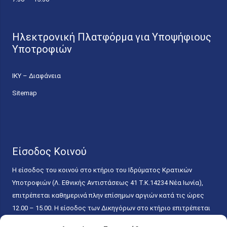
Ηλεκτρονική Πλατφόρμα για Υποψήφιους
Υποτροφιών
ΙΚΥ – Διαφάνεια
Sitemap
Είσοδος Κοινού
Η είσοδος του κοινού στο κτήριο του Ιδρύματος Κρατικών
Υποτροφιών (Λ. Εθνικής Αντιστάσεως 41 T.K.14234 Νέα Ιωνία),
επιτρέπεται καθημερινά πλην επίσημων αργιών κατά τις ώρες
12.00 – 15.00. Η είσοδος των Δικηγόρων στο κτήριο επιτρέπεται
ελεύθερα με την επίδειξη της επαγγελματικής τους ταυτότητας