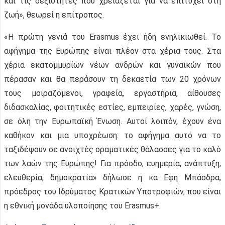
και τις δεξιότητες που χρειάζεται για να επιτύχει στη
ζωή», θεωρεί η επίτροπος.
«Η πρώτη γενιά του Erasmus έχει ήδη ενηλικιωθεί. Το
αφήγημα της Ευρώπης είναι πλέον στα χέρια τους. Στα
χέρια εκατομμυρίων νέων ανδρών και γυναικών που
πέρασαν και θα περάσουν τη δεκαετία των 20 χρόνων
τους μοιραζόμενοι, γραφεία, εργαστήρια, αίθουσες
διδασκαλίας, φοιτητικές εστίες, εμπειρίες, χαρές, γνώση,
σε όλη την Ευρωπαϊκή Ένωση. Αυτοί λοιπόν, έχουν ένα
καθήκον και μια υποχρέωση: το αφήγημα αυτό να το
ταξιδέψουν σε ανοιχτές οραματικές θάλασσες για το καλό
των λαών της Ευρώπης! Για πρόοδο, ευημερία, ανάπτυξη,
ελευθερία, δημοκρατία» δήλωσε η κα Εφη Μπάσδρα,
πρόεδρος του Ιδρύματος Κρατικών Υποτροφιών, που είναι
η εθνική μονάδα υλοποίησης του Erasmus+.