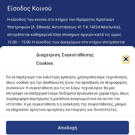
Είσοδος Κοινού
Η είσοδος του κοινού στο κτήριο του Ιδρύματος Κρατικών
Υποτροφιών (Λ. Εθνικής Αντιστάσεως 41 T.K.14234 Νέα Ιωνία),
επιτρέπεται καθημερινά πλην επίσημων αργιών κατά τις ώρες
12.00 – 15.00. Η είσοδος των Δικηγόρων στο κτήριο επιτρέπεται
ελεύθερα με την επίδειξη της επαγγελματικής τους ταυτότητας
Διαχείριση Συγκατάθεσης
κάθε εργάσιμη ημέρα και ώρα χωρίς κανέναν χρονικό ή άλλο
Cookies
περιορισμό. Η είσοδος του κοινού ειδικά στο γραφείο του
Πρωτοκόλλου επιτρέπεται καθημερινά κατά τις ώρες 9.00 –
Για να παρέχουμε την καλύτερη εμπειρία, χρησιμοποιούμε τεχνολογίες
15.00. Η εξυπηρέτηση του κοινού πραγματοποιείται βάσει των
όπως cookies για την αποθήκευση ή/και την πρόσβαση σε πληροφορίες
παγίων ισχυουσών διατάξεων. Για την αποφυγή συνωστισμού
συσκευών. Η συγκατάθεση για τις εν λόγω τεχνολογίες θα μας
επιτρέψει να επεξεργαστούμε δεδομένα προσωπικού χαρακτήρα, όπως
εντός του εσωτερικού χώρου εξυπηρέτησης και αναμονής του
συμπεριφορά περιήγησης ή μοναδικά αναγνωριστικά σε αυτόν τον
κοινού, η εξυπηρέτησή του δύναται να πραγματοποιείται κατόπιν
ιστότοπο. Η μη συγκατάθεση ή η ανάκληση της συγκατάθεσης, μπορεί
προγραμματισμένου ραντεβού.
να επηρεάσει αρνητικά ορισμένες λειτουργίες και δυνατότητες.
Αποδοχή
©
2026 |
iky
| iky.gr | All Rights Reserved