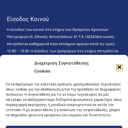
Είσοδος Κοινού
Η είσοδος του κοινού στο κτήριο του Ιδρύματος Κρατικών
Υποτροφιών (Λ. Εθνικής Αντιστάσεως 41 T.K.14234 Νέα Ιωνία),
επιτρέπεται καθημερινά πλην επίσημων αργιών κατά τις ώρες
12.00 – 15.00. Η είσοδος των Δικηγόρων στο κτήριο επιτρέπεται
ελεύθερα με την επίδειξη της επαγγελματικής τους ταυτότητας
Διαχείριση Συγκατάθεσης
κάθε εργάσιμη ημέρα και ώρα χωρίς κανέναν χρονικό ή άλλο
Cookies
περιορισμό. Η είσοδος του κοινού ειδικά στο γραφείο του
Πρωτοκόλλου επιτρέπεται καθημερινά κατά τις ώρες 9.00 –
Για να παρέχουμε την καλύτερη εμπειρία, χρησιμοποιούμε τεχνολογίες
15.00. Η εξυπηρέτηση του κοινού πραγματοποιείται βάσει των
όπως cookies για την αποθήκευση ή/και την πρόσβαση σε πληροφορίες
παγίων ισχυουσών διατάξεων. Για την αποφυγή συνωστισμού
συσκευών. Η συγκατάθεση για τις εν λόγω τεχνολογίες θα μας
επιτρέψει να επεξεργαστούμε δεδομένα προσωπικού χαρακτήρα, όπως
εντός του εσωτερικού χώρου εξυπηρέτησης και αναμονής του
συμπεριφορά περιήγησης ή μοναδικά αναγνωριστικά σε αυτόν τον
κοινού, η εξυπηρέτησή του δύναται να πραγματοποιείται κατόπιν
ιστότοπο. Η μη συγκατάθεση ή η ανάκληση της συγκατάθεσης, μπορεί
προγραμματισμένου ραντεβού.
να επηρεάσει αρνητικά ορισμένες λειτουργίες και δυνατότητες.