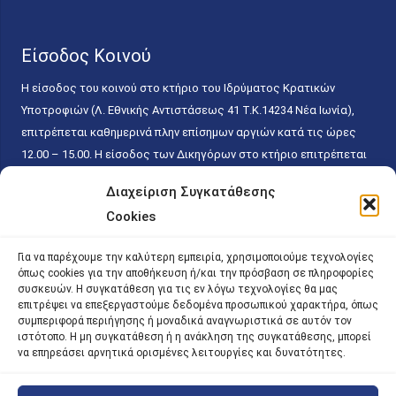
Είσοδος Κοινού
Η είσοδος του κοινού στο κτήριο του Ιδρύματος Κρατικών
Υποτροφιών (Λ. Εθνικής Αντιστάσεως 41 T.K.14234 Νέα Ιωνία),
επιτρέπεται καθημερινά πλην επίσημων αργιών κατά τις ώρες
12.00 – 15.00. Η είσοδος των Δικηγόρων στο κτήριο επιτρέπεται
ελεύθερα με την επίδειξη της επαγγελματικής τους ταυτότητας
Διαχείριση Συγκατάθεσης
κάθε εργάσιμη ημέρα και ώρα χωρίς κανέναν χρονικό ή άλλο
Cookies
περιορισμό. Η είσοδος του κοινού ειδικά στο γραφείο του
Πρωτοκόλλου επιτρέπεται καθημερινά κατά τις ώρες 9.00 –
Για να παρέχουμε την καλύτερη εμπειρία, χρησιμοποιούμε τεχνολογίες
15.00. Η εξυπηρέτηση του κοινού πραγματοποιείται βάσει των
όπως cookies για την αποθήκευση ή/και την πρόσβαση σε πληροφορίες
παγίων ισχυουσών διατάξεων. Για την αποφυγή συνωστισμού
συσκευών. Η συγκατάθεση για τις εν λόγω τεχνολογίες θα μας
επιτρέψει να επεξεργαστούμε δεδομένα προσωπικού χαρακτήρα, όπως
εντός του εσωτερικού χώρου εξυπηρέτησης και αναμονής του
συμπεριφορά περιήγησης ή μοναδικά αναγνωριστικά σε αυτόν τον
κοινού, η εξυπηρέτησή του δύναται να πραγματοποιείται κατόπιν
ιστότοπο. Η μη συγκατάθεση ή η ανάκληση της συγκατάθεσης, μπορεί
να επηρεάσει αρνητικά ορισμένες λειτουργίες και δυνατότητες.
προγραμματισμένου ραντεβού.