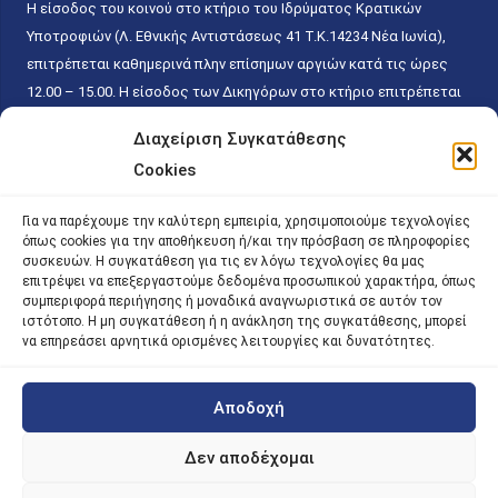
Η είσοδος του κοινού στο κτήριο του Ιδρύματος Κρατικών
Υποτροφιών (Λ. Εθνικής Αντιστάσεως 41 T.K.14234 Νέα Ιωνία),
επιτρέπεται καθημερινά πλην επίσημων αργιών κατά τις ώρες
12.00 – 15.00. Η είσοδος των Δικηγόρων στο κτήριο επιτρέπεται
ελεύθερα με την επίδειξη της επαγγελματικής τους ταυτότητας
Διαχείριση Συγκατάθεσης
κάθε εργάσιμη ημέρα και ώρα χωρίς κανέναν χρονικό ή άλλο
Cookies
περιορισμό. Η είσοδος του κοινού ειδικά στο γραφείο του
Πρωτοκόλλου επιτρέπεται καθημερινά κατά τις ώρες 9.00 –
Για να παρέχουμε την καλύτερη εμπειρία, χρησιμοποιούμε τεχνολογίες
15.00. Η εξυπηρέτηση του κοινού πραγματοποιείται βάσει των
όπως cookies για την αποθήκευση ή/και την πρόσβαση σε πληροφορίες
παγίων ισχυουσών διατάξεων. Για την αποφυγή συνωστισμού
συσκευών. Η συγκατάθεση για τις εν λόγω τεχνολογίες θα μας
επιτρέψει να επεξεργαστούμε δεδομένα προσωπικού χαρακτήρα, όπως
εντός του εσωτερικού χώρου εξυπηρέτησης και αναμονής του
συμπεριφορά περιήγησης ή μοναδικά αναγνωριστικά σε αυτόν τον
κοινού, η εξυπηρέτησή του δύναται να πραγματοποιείται κατόπιν
ιστότοπο. Η μη συγκατάθεση ή η ανάκληση της συγκατάθεσης, μπορεί
προγραμματισμένου ραντεβού.
να επηρεάσει αρνητικά ορισμένες λειτουργίες και δυνατότητες.
Αποδοχή
©
2026 |
iky
| iky.gr | All Rights Reserved
Designed and Developed by ACM Digital
Δεν αποδέχομαι