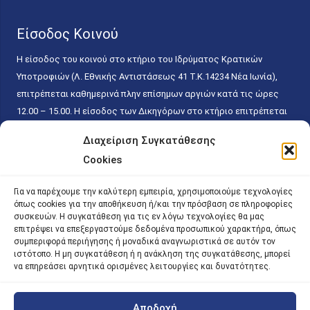
Είσοδος Κοινού
Η είσοδος του κοινού στο κτήριο του Ιδρύματος Κρατικών
Υποτροφιών (Λ. Εθνικής Αντιστάσεως 41 T.K.14234 Νέα Ιωνία),
επιτρέπεται καθημερινά πλην επίσημων αργιών κατά τις ώρες
12.00 – 15.00. Η είσοδος των Δικηγόρων στο κτήριο επιτρέπεται
ελεύθερα με την επίδειξη της επαγγελματικής τους ταυτότητας
Διαχείριση Συγκατάθεσης
κάθε εργάσιμη ημέρα και ώρα χωρίς κανέναν χρονικό ή άλλο
Cookies
περιορισμό. Η είσοδος του κοινού ειδικά στο γραφείο του
Πρωτοκόλλου επιτρέπεται καθημερινά κατά τις ώρες 9.00 –
Για να παρέχουμε την καλύτερη εμπειρία, χρησιμοποιούμε τεχνολογίες
15.00. Η εξυπηρέτηση του κοινού πραγματοποιείται βάσει των
όπως cookies για την αποθήκευση ή/και την πρόσβαση σε πληροφορίες
παγίων ισχυουσών διατάξεων. Για την αποφυγή συνωστισμού
συσκευών. Η συγκατάθεση για τις εν λόγω τεχνολογίες θα μας
επιτρέψει να επεξεργαστούμε δεδομένα προσωπικού χαρακτήρα, όπως
εντός του εσωτερικού χώρου εξυπηρέτησης και αναμονής του
συμπεριφορά περιήγησης ή μοναδικά αναγνωριστικά σε αυτόν τον
κοινού, η εξυπηρέτησή του δύναται να πραγματοποιείται κατόπιν
ιστότοπο. Η μη συγκατάθεση ή η ανάκληση της συγκατάθεσης, μπορεί
να επηρεάσει αρνητικά ορισμένες λειτουργίες και δυνατότητες.
προγραμματισμένου ραντεβού.
Αποδοχή