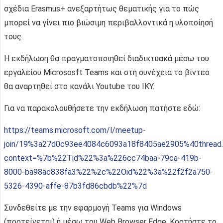
σχέδια Erasmus+ ανεξαρτήτως θεματικής για το πώς
μπορεί να γίνει πιο βιώσιμη περιβαλλοντικά η υλοποίησή
τους.
Η εκδήλωση θα πραγματοποιηθεί διαδικτυακά μέσω του
εργαλείου Micrososft Teams και στη συνέχεια τo βίντεο
θα αναρτηθεί στο κανάλι Youtube του ΙΚΥ.
Για να παρακολουθήσετε την εκδήλωση πατήστε εδώ:
https://teams.microsoft.com/l/meetup-
join/19%3a27d0c93ee4084c6093a18f8405ae2905%40thread
context=%7b%22Tid%22%3a%226cc74baa-79ca-419b-
8000-ba98ac838fa3%22%2c%22Oid%22%3a%22f2f2a750-
5326-4390-affe-87b3fd86cbdb%22%7d
Συνδεθείτε με την εφαρμογή Teams για Windows
(προτείνεται) ή μέσω του Web Browser Edge. Κρατήστε το