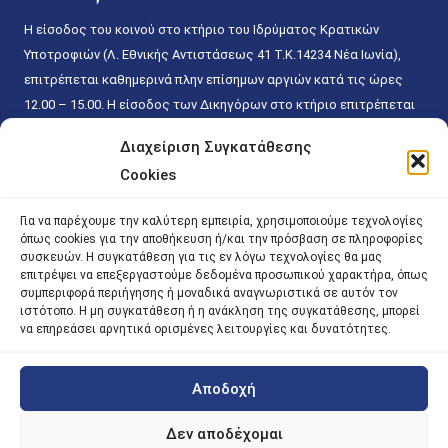
Η είσοδος του κοινού στο κτήριο του Ιδρύματος Κρατικών
Υποτροφιών (Λ. Εθνικής Αντιστάσεως 41 T.K.14234 Νέα Ιωνία),
επιτρέπεται καθημερινά πλην επίσημων αργιών κατά τις ώρες
12.00 – 15.00. Η είσοδος των Δικηγόρων στο κτήριο επιτρέπεται
ελεύθερα με την επίδειξη της επαγγελματικής τους ταυτότητας
Διαχείριση Συγκατάθεσης
κάθε εργάσιμη ημέρα και ώρα χωρίς κανέναν χρονικό ή άλλο
Cookies
περιορισμό. Η είσοδος του κοινού ειδικά στο γραφείο του
Πρωτοκόλλου επιτρέπεται καθημερινά κατά τις ώρες 9.00 –
Για να παρέχουμε την καλύτερη εμπειρία, χρησιμοποιούμε τεχνολογίες
15.00. Η εξυπηρέτηση του κοινού πραγματοποιείται βάσει των
όπως cookies για την αποθήκευση ή/και την πρόσβαση σε πληροφορίες
παγίων ισχυουσών διατάξεων. Για την αποφυγή συνωστισμού
συσκευών. Η συγκατάθεση για τις εν λόγω τεχνολογίες θα μας
επιτρέψει να επεξεργαστούμε δεδομένα προσωπικού χαρακτήρα, όπως
εντός του εσωτερικού χώρου εξυπηρέτησης και αναμονής του
συμπεριφορά περιήγησης ή μοναδικά αναγνωριστικά σε αυτόν τον
κοινού, η εξυπηρέτησή του δύναται να πραγματοποιείται κατόπιν
ιστότοπο. Η μη συγκατάθεση ή η ανάκληση της συγκατάθεσης, μπορεί
προγραμματισμένου ραντεβού.
να επηρεάσει αρνητικά ορισμένες λειτουργίες και δυνατότητες.
Αποδοχή
©
2026 |
iky
| iky.gr | All Rights Reserved
Designed and Developed by ACM Digital
Δεν αποδέχομαι