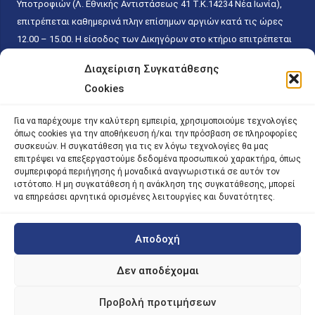
Υποτροφιών (Λ. Εθνικής Αντιστάσεως 41 T.K.14234 Νέα Ιωνία),
επιτρέπεται καθημερινά πλην επίσημων αργιών κατά τις ώρες
12.00 – 15.00. Η είσοδος των Δικηγόρων στο κτήριο επιτρέπεται
ελεύθερα με την επίδειξη της επαγγελματικής τους ταυτότητας
Διαχείριση Συγκατάθεσης
κάθε εργάσιμη ημέρα και ώρα χωρίς κανέναν χρονικό ή άλλο
Cookies
περιορισμό. Η είσοδος του κοινού ειδικά στο γραφείο του
Πρωτοκόλλου επιτρέπεται καθημερινά κατά τις ώρες 9.00 –
Για να παρέχουμε την καλύτερη εμπειρία, χρησιμοποιούμε τεχνολογίες
15.00. Η εξυπηρέτηση του κοινού πραγματοποιείται βάσει των
όπως cookies για την αποθήκευση ή/και την πρόσβαση σε πληροφορίες
παγίων ισχυουσών διατάξεων. Για την αποφυγή συνωστισμού
συσκευών. Η συγκατάθεση για τις εν λόγω τεχνολογίες θα μας
επιτρέψει να επεξεργαστούμε δεδομένα προσωπικού χαρακτήρα, όπως
εντός του εσωτερικού χώρου εξυπηρέτησης και αναμονής του
συμπεριφορά περιήγησης ή μοναδικά αναγνωριστικά σε αυτόν τον
κοινού, η εξυπηρέτησή του δύναται να πραγματοποιείται κατόπιν
ιστότοπο. Η μη συγκατάθεση ή η ανάκληση της συγκατάθεσης, μπορεί
να επηρεάσει αρνητικά ορισμένες λειτουργίες και δυνατότητες.
προγραμματισμένου ραντεβού.
Αποδοχή
©
2026 |
iky
| iky.gr | All Rights Reserved
Designed and Developed by ACM Digital
Δεν αποδέχομαι
Προβολή προτιμήσεων