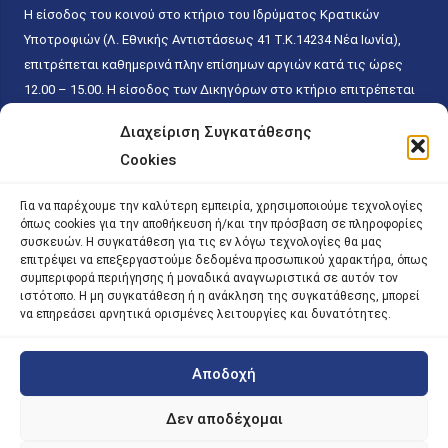
Η είσοδος του κοινού στο κτήριο του Ιδρύματος Κρατικών
Υποτροφιών (Λ. Εθνικής Αντιστάσεως 41 T.K.14234 Νέα Ιωνία),
επιτρέπεται καθημερινά πλην επίσημων αργιών κατά τις ώρες
12.00 – 15.00. Η είσοδος των Δικηγόρων στο κτήριο επιτρέπεται
ελεύθερα με την επίδειξη της επαγγελματικής τους ταυτότητας
Διαχείριση Συγκατάθεσης
κάθε εργάσιμη ημέρα και ώρα χωρίς κανέναν χρονικό ή άλλο
Cookies
περιορισμό. Η είσοδος του κοινού ειδικά στο γραφείο του
Πρωτοκόλλου επιτρέπεται καθημερινά κατά τις ώρες 9.00 –
Για να παρέχουμε την καλύτερη εμπειρία, χρησιμοποιούμε τεχνολογίες
15.00. Η εξυπηρέτηση του κοινού πραγματοποιείται βάσει των
όπως cookies για την αποθήκευση ή/και την πρόσβαση σε πληροφορίες
παγίων ισχυουσών διατάξεων. Για την αποφυγή συνωστισμού
συσκευών. Η συγκατάθεση για τις εν λόγω τεχνολογίες θα μας
επιτρέψει να επεξεργαστούμε δεδομένα προσωπικού χαρακτήρα, όπως
εντός του εσωτερικού χώρου εξυπηρέτησης και αναμονής του
συμπεριφορά περιήγησης ή μοναδικά αναγνωριστικά σε αυτόν τον
κοινού, η εξυπηρέτησή του δύναται να πραγματοποιείται κατόπιν
ιστότοπο. Η μη συγκατάθεση ή η ανάκληση της συγκατάθεσης, μπορεί
να επηρεάσει αρνητικά ορισμένες λειτουργίες και δυνατότητες.
προγραμματισμένου ραντεβού.
Αποδοχή
©
2026 |
iky
| iky.gr | All Rights Reserved
Designed and Developed by ACM Digital
Δεν αποδέχομαι