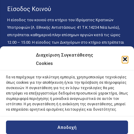
Είσοδος Κοινού
Η είσοδος του κοινού στο κτήριο του Ιδρύματος Κρατικών
Υποτροφιών (Λ. Εθνικής Αντιστάσεως 41 T.K.14234 Νέα Ιωνία),
επιτρέπεται καθημερινά πλην επίσημων αργιών κατά τις ώρες
12.00 – 15.00. Η είσοδος των Δικηγόρων στο κτήριο επιτρέπεται
ελεύθερα με την επίδειξη της επαγγελματικής τους ταυτότητας
Διαχείριση Συγκατάθεσης
κάθε εργάσιμη ημέρα και ώρα χωρίς κανέναν χρονικό ή άλλο
Cookies
περιορισμό. Η είσοδος του κοινού ειδικά στο γραφείο του
Πρωτοκόλλου επιτρέπεται καθημερινά κατά τις ώρες 9.00 –
Για να παρέχουμε την καλύτερη εμπειρία, χρησιμοποιούμε τεχνολογίες
15.00. Η εξυπηρέτηση του κοινού πραγματοποιείται βάσει των
όπως cookies για την αποθήκευση ή/και την πρόσβαση σε πληροφορίες
παγίων ισχυουσών διατάξεων. Για την αποφυγή συνωστισμού
συσκευών. Η συγκατάθεση για τις εν λόγω τεχνολογίες θα μας
επιτρέψει να επεξεργαστούμε δεδομένα προσωπικού χαρακτήρα, όπως
εντός του εσωτερικού χώρου εξυπηρέτησης και αναμονής του
συμπεριφορά περιήγησης ή μοναδικά αναγνωριστικά σε αυτόν τον
κοινού, η εξυπηρέτησή του δύναται να πραγματοποιείται κατόπιν
ιστότοπο. Η μη συγκατάθεση ή η ανάκληση της συγκατάθεσης, μπορεί
προγραμματισμένου ραντεβού.
να επηρεάσει αρνητικά ορισμένες λειτουργίες και δυνατότητες.
Αποδοχή
©
2026 |
iky
| iky.gr | All Rights Reserved