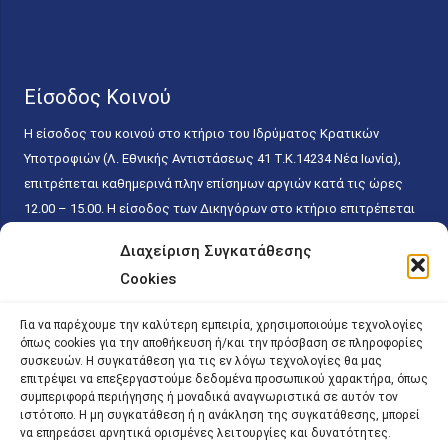
Είσοδος Κοινού
Η είσοδος του κοινού στο κτήριο του Ιδρύματος Κρατικών
Υποτροφιών (Λ. Εθνικής Αντιστάσεως 41 T.K.14234 Νέα Ιωνία),
επιτρέπεται καθημερινά πλην επίσημων αργιών κατά τις ώρες
12.00 – 15.00. Η είσοδος των Δικηγόρων στο κτήριο επιτρέπεται
ελεύθερα με την επίδειξη της επαγγελματικής τους ταυτότητας
Διαχείριση Συγκατάθεσης
κάθε εργάσιμη ημέρα και ώρα χωρίς κανέναν χρονικό ή άλλο
Cookies
περιορισμό. Η είσοδος του κοινού ειδικά στο γραφείο του
Πρωτοκόλλου επιτρέπεται καθημερινά κατά τις ώρες 9.00 –
Για να παρέχουμε την καλύτερη εμπειρία, χρησιμοποιούμε τεχνολογίες
15.00. Η εξυπηρέτηση του κοινού πραγματοποιείται βάσει των
όπως cookies για την αποθήκευση ή/και την πρόσβαση σε πληροφορίες
παγίων ισχυουσών διατάξεων. Για την αποφυγή συνωστισμού
συσκευών. Η συγκατάθεση για τις εν λόγω τεχνολογίες θα μας
επιτρέψει να επεξεργαστούμε δεδομένα προσωπικού χαρακτήρα, όπως
εντός του εσωτερικού χώρου εξυπηρέτησης και αναμονής του
συμπεριφορά περιήγησης ή μοναδικά αναγνωριστικά σε αυτόν τον
κοινού, η εξυπηρέτησή του δύναται να πραγματοποιείται κατόπιν
ιστότοπο. Η μη συγκατάθεση ή η ανάκληση της συγκατάθεσης, μπορεί
προγραμματισμένου ραντεβού.
να επηρεάσει αρνητικά ορισμένες λειτουργίες και δυνατότητες.