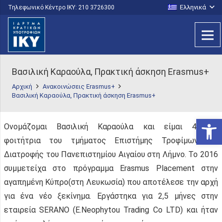
Ελληνικά
Τηλεφωνικό Κέντρο IKY: 210 3726300
Βασιλική Καραούλα, Πρακτική άσκηση Erasmus+
Αρχική
Ανακοινώσεις Erasmus+
Βασιλική Καραούλα, Πρακτική άσκηση Erasmus+
Ανοίξτε
Ονομάζομαι Βασιλική Καραούλα και είμαι 4οετής
φοιτήτρια του τμήματος Επιστήμης Τροφίμων και
Διατροφής του Πανεπιστημίου Αιγαίου στη Λήμνο. Το 2016
συμμετείχα στο πρόγραμμα Erasmus Placement στην
αγαπημένη Κύπρο(στη Λευκωσία) που αποτέλεσε την αρχή
για ένα νέο ξεκίνημα. Εργάστηκα για 2,5 μήνες στην
εταιρεία SERANO (E.Neophytou Trading Co LTD) και ήταν