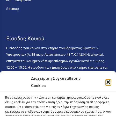
Sitemap
Είσοδος Κοινού
Η είσοδος του κοινού στο κτήριο του Ιδρύματος Κρατικών
Υποτροφιών (Λ. Εθνικής Αντιστάσεως 41 T.K.14234 Νέα Ιωνία),
επιτρέπεται καθημερινά πλην επίσημων αργιών κατά τις ώρες
12.00 – 15.00. Η είσοδος των Δικηγόρων στο κτήριο επιτρέπεται
ελεύθερα με την επίδειξη της επαγγελματικής τους ταυτότητας
Διαχείριση Συγκατάθεσης
κάθε εργάσιμη ημέρα και ώρα χωρίς κανέναν χρονικό ή άλλο
Cookies
περιορισμό. Η είσοδος του κοινού ειδικά στο γραφείο του
Πρωτοκόλλου επιτρέπεται καθημερινά κατά τις ώρες 9.00 –
Για να παρέχουμε την καλύτερη εμπειρία, χρησιμοποιούμε τεχνολογίες
15.00. Η εξυπηρέτηση του κοινού πραγματοποιείται βάσει των
όπως cookies για την αποθήκευση ή/και την πρόσβαση σε πληροφορίες
παγίων ισχυουσών διατάξεων. Για την αποφυγή συνωστισμού
συσκευών. Η συγκατάθεση για τις εν λόγω τεχνολογίες θα μας
επιτρέψει να επεξεργαστούμε δεδομένα προσωπικού χαρακτήρα, όπως
εντός του εσωτερικού χώρου εξυπηρέτησης και αναμονής του