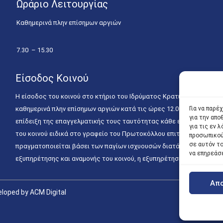
Ωράριο Λειτουργίας
Καθημερινά πλην επίσημων αργιών
7.30 – 15.30
Είσοδος Κοινού
Η είσοδος του κοινού στο κτήριο του Ιδρύματος Κρατικών Υποτροφιώ
καθημερινά πλην επίσημων αργιών κατά τις ώρες 12.00 – 15.00. Η ε
Για να παρέ
για την απ
επίδειξη της επαγγελματικής τους ταυτότητας κάθε εργάσιμη ημέρα
για τις εν
του κοινού ειδικά στο γραφείο του Πρωτοκόλλου επιτρέπεται καθημε
προσωπικού
σε αυτόν τ
πραγματοποιείται βάσει των παγίων ισχυουσών διατάξεων. Για την
να επηρεάσ
εξυπηρέτησης και αναμονής του κοινού, η εξυπηρέτησή του δύναται
Απ
loped by ACM Digital