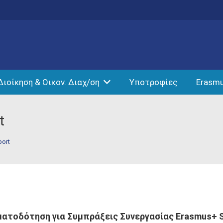
Διοίκηση & Οικον. Διαχ/ση
Υποτροφίες
Erasm
t
ort
ματοδότηση για Συμπράξεις Συνεργασίας
Erasmus
+