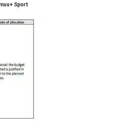
smus
+
Sport