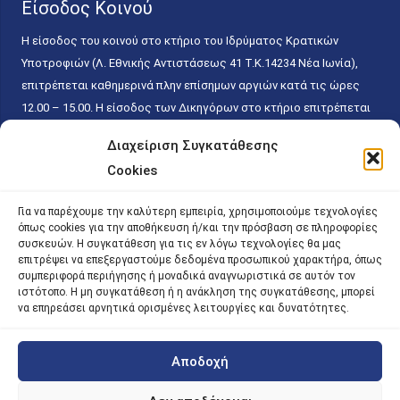
Είσοδος Κοινού
Η είσοδος του κοινού στο κτήριο του Ιδρύματος Κρατικών
Υποτροφιών (Λ. Εθνικής Αντιστάσεως 41 T.K.14234 Νέα Ιωνία),
επιτρέπεται καθημερινά πλην επίσημων αργιών κατά τις ώρες
12.00 – 15.00. Η είσοδος των Δικηγόρων στο κτήριο επιτρέπεται
ελεύθερα με την επίδειξη της επαγγελματικής τους ταυτότητας
Διαχείριση Συγκατάθεσης
κάθε εργάσιμη ημέρα και ώρα χωρίς κανέναν χρονικό ή άλλο
Cookies
περιορισμό. Η είσοδος του κοινού ειδικά στο γραφείο του
Πρωτοκόλλου επιτρέπεται καθημερινά κατά τις ώρες 9.00 –
Για να παρέχουμε την καλύτερη εμπειρία, χρησιμοποιούμε τεχνολογίες
15.00. Η εξυπηρέτηση του κοινού πραγματοποιείται βάσει των
όπως cookies για την αποθήκευση ή/και την πρόσβαση σε πληροφορίες
παγίων ισχυουσών διατάξεων. Για την αποφυγή συνωστισμού
συσκευών. Η συγκατάθεση για τις εν λόγω τεχνολογίες θα μας
επιτρέψει να επεξεργαστούμε δεδομένα προσωπικού χαρακτήρα, όπως
εντός του εσωτερικού χώρου εξυπηρέτησης και αναμονής του
συμπεριφορά περιήγησης ή μοναδικά αναγνωριστικά σε αυτόν τον
κοινού, η εξυπηρέτησή του δύναται να πραγματοποιείται κατόπιν
ιστότοπο. Η μη συγκατάθεση ή η ανάκληση της συγκατάθεσης, μπορεί
προγραμματισμένου ραντεβού.
να επηρεάσει αρνητικά ορισμένες λειτουργίες και δυνατότητες.
Αποδοχή
©
2026 |
iky
| iky.gr | All Rights Reserved
Designed and Developed by ACM Digital