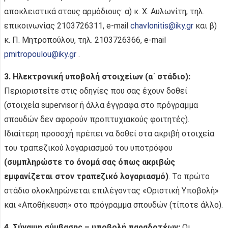
αποκλειστικά στους αρμόδιους: α) κ. Χ. Αυλωνίτη, τηλ.
επικοινωνίας 2103726311, e-mail
chavlonitis@iky.gr
και β)
κ. Π. Μητροπούλου, τηλ. 2103726366, e-mail
pmitropoulou@iky.gr
.
3.
Ηλεκτρονική υποβολή στοιχείων (α΄ στάδιο):
Περιοριστείτε στις οδηγίες που σας έχουν δοθεί
(στοιχεία supervisor ή άλλα έγγραφα στο πρόγραμμα
σπουδών δεν αφορούν προπτυχιακούς φοιτητές).
Ιδιαίτερη προσοχή πρέπει να δοθεί στα ακριβή στοιχεία
του τραπεζικού λογαριασμού του υποτρόφου
(συμπληρώστε το όνομά σας όπως ακριβώς
εμφανίζεται στον τραπεζικό λογαριασμό)
. Το πρώτο
στάδιο ολοκληρώνεται επιλέγοντας «Οριστική Υποβολή»
και «Αποθήκευση» στο πρόγραμμα σπουδών (τίποτε άλλο).
4. Σύναψη σύμβασης – υποβολή παραδοτέων:
Οι