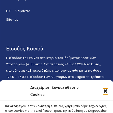
ΙΚΥ – Διαφάνεια
Sitemap
Είσοδος Κοινού
Η είσοδος του κοινού στο κτήριο του Ιδρύματος Κρατικών
Υποτροφιών (Λ. Εθνικής Αντιστάσεως 41 T.K.14234 Νέα Ιωνία),
επιτρέπεται καθημερινά πλην επίσημων αργιών κατά τις ώρες
12.00 – 15.00. Η είσοδος των Δικηγόρων στο κτήριο επιτρέπεται
ελεύθερα με την επίδειξη της επαγγελματικής τους ταυτότητας
Διαχείριση Συγκατάθεσης
κάθε εργάσιμη ημέρα και ώρα χωρίς κανέναν χρονικό ή άλλο
Cookies
περιορισμό. Η είσοδος του κοινού ειδικά στο γραφείο του
Πρωτοκόλλου επιτρέπεται καθημερινά κατά τις ώρες 9.00 –
Για να παρέχουμε την καλύτερη εμπειρία, χρησιμοποιούμε τεχνολογίες
15.00. Η εξυπηρέτηση του κοινού πραγματοποιείται βάσει των
όπως cookies για την αποθήκευση ή/και την πρόσβαση σε πληροφορίες