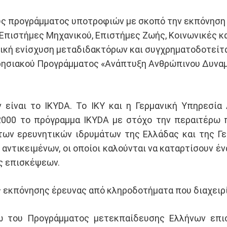
ους προγράμματος υποτροφιών με σκοπό την εκπόνηση
 Επιστήμες Μηχανικού, Επιστήμες Ζωής, Κοινωνικές κ
μική ενίσχυση μεταδιδακτόρων και συγχρηματοδοτείτ
ρησιακού Προγράμματος «Ανάπτυξη Ανθρώπινου Δυναμι
είναι το IKYDA. Το ΙΚΥ και η Γερμανική Υπηρεσία
2000 το πρόγραμμα ΙΚΥDA με στόχο την περαιτέρω
ων ερευνητικών ιδρυμάτων της Ελλάδας και της Γε
ντικειμένων, οι οποίοι καλούνται να καταρτίσουν ένα
ές επισκέψεων.
 εκπόνησης έρευνας από κληροδοτήματα που διαχειρίζ
ω του Προγράμματος μετεκπαίδευσης Ελλήνων επι