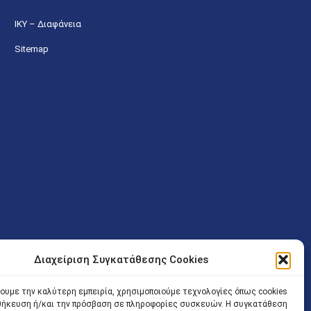
ΙΚΥ – Διαφάνεια
Sitemap
Διαχείριση Συγκατάθεσης Cookies
ν (Λ. Εθνικής Αντιστάσεως 41 T.K.14234 Νέα Ιωνία), επιτρέπεται
ίσοδος των Δικηγόρων στο κτήριο επιτρέπεται ελεύθερα με την
χουμε την καλύτερη εμπειρία, χρησιμοποιούμε τεχνολογίες όπως cookies
οθήκευση ή/και την πρόσβαση σε πληροφορίες συσκευών. Η συγκατάθεση
 και ώρα χωρίς κανέναν χρονικό ή άλλο περιορισμό. Η είσοδος