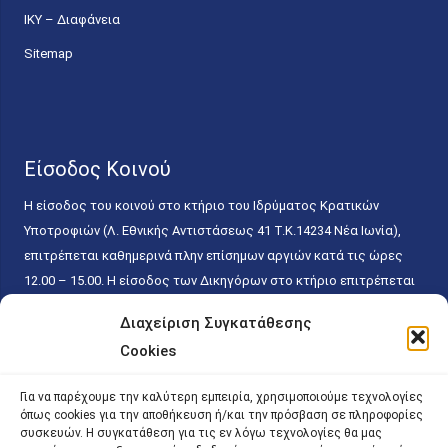
ΙΚΥ – Διαφάνεια
Sitemap
Είσοδος Κοινού
Η είσοδος του κοινού στο κτήριο του Ιδρύματος Κρατικών
Υποτροφιών (Λ. Εθνικής Αντιστάσεως 41 T.K.14234 Νέα Ιωνία),
επιτρέπεται καθημερινά πλην επίσημων αργιών κατά τις ώρες
12.00 – 15.00. Η είσοδος των Δικηγόρων στο κτήριο επιτρέπεται
ελεύθερα με την επίδειξη της επαγγελματικής τους ταυτότητας
Διαχείριση Συγκατάθεσης
κάθε εργάσιμη ημέρα και ώρα χωρίς κανέναν χρονικό ή άλλο
Cookies
περιορισμό. Η είσοδος του κοινού ειδικά στο γραφείο του
Πρωτοκόλλου επιτρέπεται καθημερινά κατά τις ώρες 9.00 –
Για να παρέχουμε την καλύτερη εμπειρία, χρησιμοποιούμε τεχνολογίες
15.00. Η εξυπηρέτηση του κοινού πραγματοποιείται βάσει των
όπως cookies για την αποθήκευση ή/και την πρόσβαση σε πληροφορίες
παγίων ισχυουσών διατάξεων. Για την αποφυγή συνωστισμού
συσκευών. Η συγκατάθεση για τις εν λόγω τεχνολογίες θα μας