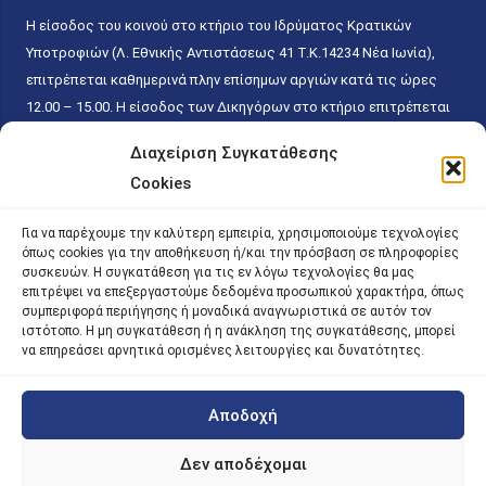
Η είσοδος του κοινού στο κτήριο του Ιδρύματος Κρατικών
Υποτροφιών (Λ. Εθνικής Αντιστάσεως 41 T.K.14234 Νέα Ιωνία),
επιτρέπεται καθημερινά πλην επίσημων αργιών κατά τις ώρες
12.00 – 15.00. Η είσοδος των Δικηγόρων στο κτήριο επιτρέπεται
ελεύθερα με την επίδειξη της επαγγελματικής τους ταυτότητας
Διαχείριση Συγκατάθεσης
κάθε εργάσιμη ημέρα και ώρα χωρίς κανέναν χρονικό ή άλλο
Cookies
περιορισμό. Η είσοδος του κοινού ειδικά στο γραφείο του
Πρωτοκόλλου επιτρέπεται καθημερινά κατά τις ώρες 9.00 –
Για να παρέχουμε την καλύτερη εμπειρία, χρησιμοποιούμε τεχνολογίες
15.00. Η εξυπηρέτηση του κοινού πραγματοποιείται βάσει των
όπως cookies για την αποθήκευση ή/και την πρόσβαση σε πληροφορίες
παγίων ισχυουσών διατάξεων. Για την αποφυγή συνωστισμού
συσκευών. Η συγκατάθεση για τις εν λόγω τεχνολογίες θα μας
επιτρέψει να επεξεργαστούμε δεδομένα προσωπικού χαρακτήρα, όπως
εντός του εσωτερικού χώρου εξυπηρέτησης και αναμονής του
συμπεριφορά περιήγησης ή μοναδικά αναγνωριστικά σε αυτόν τον
κοινού, η εξυπηρέτησή του δύναται να πραγματοποιείται κατόπιν
ιστότοπο. Η μη συγκατάθεση ή η ανάκληση της συγκατάθεσης, μπορεί
προγραμματισμένου ραντεβού.
να επηρεάσει αρνητικά ορισμένες λειτουργίες και δυνατότητες.
Αποδοχή
©
2026 |
iky
| iky.gr | All Rights Reserved
Designed and Developed by ACM Digital
Δεν αποδέχομαι