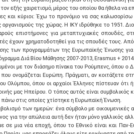
 τον εξής χαιρετισμό, μέρος του οποίου θα ήθελα να ε
ίες και κύριοι: Έχω το προνόμιο να σας καλωσορίσ
ς οργανισμούς της χώρας. Η IKY ιδρύθηκε το 1951. Δι
ρούς επιστήμονες για μεταπτυχιακές σπουδές, στ
τές έχουν χρηματοδοτηθεί για τις σπουδές τους. Από 
οσης των προγραμμάτων της Ευρωπαϊκής Ένωσης για 
όγραμμα Διά Βίου Μάθησης 2007-2013, Erasmus + 2014
ωμένοι με τον διάσημο πίνακα του Ρούμπενς, όπου ο 
, που ονομάζεται Ευρώπη. Πράγματι, αν κοιτάξετε σ
ου Ολύμπου, όπου οι αρχαίοι Έλληνες πίστευαν ότι ήτ
οινής μας Ηπείρου. Ο τόπος αυτός είναι συμβολικός κ
ες πάνω στις οποίες χτίστηκε η Ευρωπαϊκή Ένωση.
ολισμό των ημερών: ένα σύμβολο με οικουμενικές αξ
ος για την απώλεια αυτή δεν ήταν μόνο γαλλικός αλλά
ε σε μια νέα εποχή, όπου το Εθνικό είναι και Παν-Ε
Παρίσι, μας επηρεάζει όλους είτε ερχόμαστε από τη Γ