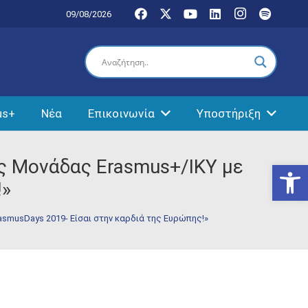
09/08/2026
us+
Νέα
Επικοινωνία
Υποστήριξη
ής Μονάδας Erasmus+/IKY με
Ανοίξτε
!»
rasmusDays 2019- Eίσαι στην καρδιά της Ευρώπης!»