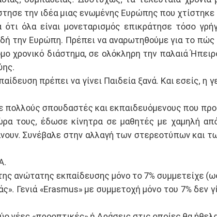
τέστησε την ιδέα μιας ενωμένης Ευρώπης που χτίστηκε
 ότι όλα είναι μονεταρισμός επικράτησε τόσο γρή
δή την Ευρώπη. Πρέπει να αναρωτηθούμε για το πώς 
ο χρονικό διάστημα, σε ολόκληρη την παλαιά Ήπειρο
ύης.
ίδευση πρέπει να γίνει Παιδεία ξανά. Και εσείς, η γ
σε πολλούς σπουδαστές και εκπαιδευόμενους που πρ
ώρα τους, έδωσε κίνητρα σε μαθητές με χαμηλή απ
άνουν. Συνέβαλε στην αλλαγή των στερεοτύπων και
Α.
της ανώτατης εκπαίδευσης μόνο το 7% συμμετείχε (ω
μάς». Γενιά «Erasmus» με συμμετοχή μόνο του 7% δεν 
δύο νέες «προοπτικές» ή Δράσεις στις οποίες θα ήθελ