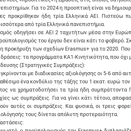
ιστημίων. Για το 2024 η προοπτική είναι να δημιου
ίες προκρίθηκαν ήδη τρία Ελληνικά ΑΕΙ. Πιστεύω 
ρισσότερα από τρία Ελληνικά πανεπιστήμια.
σμός οδηγήσει σε ΑΕΙ 2 ταχυτήτων μέσα στην Ευρώπη
προϋπολογισμός του έργου δεν είναι κάτι το φοβερό. 
 η προκήρυξη των σχεδίων Erasmus+ για το 2020. Που
 δράσεις: τα προγράμματα ΚΑ1-Κινητικότητα, που όχι 
ίδευσης (Στρατηγικές Συμπράξεις):
γκρίνονται με διαδικασίες αξιολόγησης οι 5-6 από αυ
αθέσιμο ένα κονδύλιο της τάξης του 1 εκατ. ευρώ τον 
πος να χρηματοδοτήσει τα τρία ήδη συμπράττοντα 
ίες ως συμπράξεις. Για να γίνει κάτι τέτοιο, αποφασ
θούν αυτές οι συμπράξεις. Και φυσικά, οι τρεις φο
ξιολόγησής τους δίνεται απόλυτη προτεραιότητα.
αστάσεις:
γνωστό, ο προϋπολογισμός του Erasmus+ διπλασιάζε