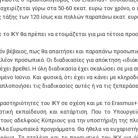
αχειρίζεται γύρω στα 50-60 εκατ. ευρώ τον χρόνο, 
ης τάξης των 120 ίσως και πολλών παραπάνω εκατ. ευρ
 το ΙΚΥ θα πρέπει να ετοιμάζεται για μια τέτοια προο
δόν βέβαιος, πως θα απαιτήσει και παραπάνω προσωπικό
πλέον προσωπικό. Οι διαδικασίες για απόκτηση «ιδιό
έχει βρεθεί. Η όλη διαδικασία έχει σκαλώσει σε μια α
μένο Ιούνιο. Και φυσικά, ότι έχει να κάνει με κληρο
απλοποιήσει τις διαδικασίες αυτές ή να τις ξεπεράσει
αστηριότητες του ΙΚΥ σε σχέση και με το Erasmus+ ή
τική εκπαίδευση και κατάρτιση. Που το Υπουργεί
ους αδελφούς Κύπριους για την υποστήριξη της πλατ
α άλλα Ευρωπαϊκά προγράμματα. Θα ήθελα να ευχαρισ
ρόνια. Τα στελέχη και το προσωπικό του ΙΚΥ για ό