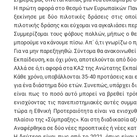
Η πρώτη αφορά στο θεσμό των Ευρωπαϊκών Πανεπ
ξεκίνησε με δύο πιλοτικές δράσεις στις οπο
πιλοτικής δράσης και εύχομαι να αγκαλιάσει πε
Συμμερίζομαι τους φόβους πολλών, μήπως ο θε
μπορούμε να κάνουμε πίσω. Απ΄ ό,τι γνωρίζω ο 
Για να μην παρεξηγηθώ. Σύντομα θα ανακοινωθεί
Εκπαίδευση, και όχι μόνο, αποτελούνται από δύο
Αλλά σε ό,τι αφορά στα ΚΑ2 της Ανώτατης Εκπα
Κάθε χρόνο, υποβάλλονται 35-40 προτάσεις και ε
για ένα διάστημα δύο ετών. Συνεπώς, υπάρχει δι
είναι πως το ποσό αυτό μπορεί να βρεθεί τρό
ενισχύοντας τις πανεπιστημιακές αυτές συμμαχ
τώρα η Εθνική Προτεραιότητα είναι να ενισχυ
πλαίσιο της «Σύμπραξης». Και στη διαδικασία α
Αναφέρθηκα σε δύο νέες προοπτικές ή νέες κατ
Η δεύτερη είναι πως από το 2021, όπως είναι 