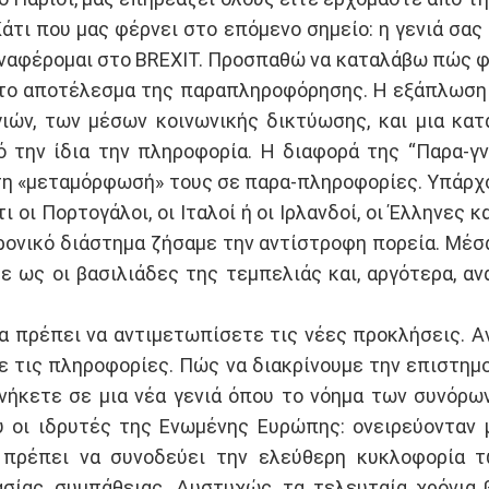
 Κάτι που μας φέρνει στο επόμενο σημείο: η γενιά σα
ναφέρομαι στο BREXIT. Προσπαθώ να καταλάβω πώς φτ
, το αποτέλεσμα της παραπληροφόρησης. Η εξάπλωση
ιών, των μέσων κοινωνικής δικτύωσης, και μια κατ
την ίδια την πληροφορία. Η διαφορά της “Παρα-γν
τη «μεταμόρφωσή» τους σε παρα-πληροφορίες. Υπάρ
οι Πορτογάλοι, οι Ιταλοί ή οι Ιρλανδοί, οι Έλληνες κα
ρονικό διάστημα ζήσαμε την αντίστροφη πορεία. Μέσα
με ως οι βασιλιάδες της τεμπελιάς και, αργότερα, 
α πρέπει να αντιμετωπίσετε τις νέες προκλήσεις. 
ε τις πληροφορίες. Πώς να διακρίνουμε την επιστημο
ήκετε σε μια νέα γενιά όπου το νόημα των συνόρων
ου οι ιδρυτές της Ενωμένης Ευρώπης: ονειρεύονταν
πρέπει να συνοδεύει την ελεύθερη κυκλοφορία τ
σίας, συμπάθειας. Δυστυχώς, τα τελευταία χρόνια 