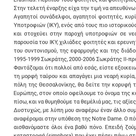
Στην τελετή έναρξης είχα την τιμή να απευθύνω
Αγαπητοί συνάδελφοι, αγαπητοί φοιτητές, κυρ
Υποτροφιών (IKY), ενός από τους πιο ιστορικού
και στοχεύει στην παροχή υποτροφιών σε νεα
παρουσία του IKY, χιλιάδες φοιτητές και ερευνη
του συντονισμού, της εφαρμογής και της διάδ
1995-1999 Σωκράτης, 2000-2006 Σωκράτης ΙΙ-πρ
Φαντάζομαι ότι πολλοί από εσάς, είστε εξοικει
τη μορφή ταύρου και απαγάγει μια νεαρή κυρία
πόλη της Θεσσαλονίκης, θα δείτε την κορυφή τ
Ευρώπης, στον οποίο οφείλουμε το όνομα της κ
πίσω, και να θυμηθούμε τα θεμέλιά μας, τις αξί
Δυστυχώς, με λύπη μου αναφέρω έναν άλλο συμβ
αναφέρομαι στην υπόθεση της Notre Dame. Ο πόν
αισθανόμαστε όλοι ένα βαθύ πόνο. Επειδή ζούμ
καταστροφή (simphora) που έχει πέσει πάνω στο 