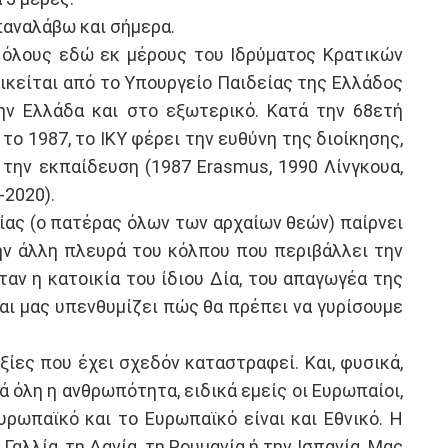
παναλάβω και σήμερα.
ω όλους εδώ εκ μέρους του Ιδρύματος Κρατικών
οικείται από το Υπουργείο Παιδείας της Ελλάδος
ην Ελλάδα και στο εξωτερικό. Κατά την 68ετή
το 1987, το IKY φέρει την ευθύνη της διοίκησης,
την εκπαίδευση (1987 Erasmus, 1990 Λίνγκουα,
-2020).
Δίας (ο πατέρας όλων των αρχαίων θεών) παίρνει
την άλλη πλευρά του κόλπου που περιβάλλει την
αν η κατοικία του ίδιου Δία, του απαγωγέα της
αι μας υπενθυμίζει πώς θα πρέπει να γυρίσουμε
ίες που έχει σχεδόν καταστραφεί. Και, φυσικά,
 όλη η ανθρωπότητα, ειδικά εμείς οι Ευρωπαίοι,
υρωπαϊκό και το Ευρωπαϊκό είναι και Εθνικό. Η
αλλία, τη Δανία, τη Ρουμανία ή την Ισπανία. Μας