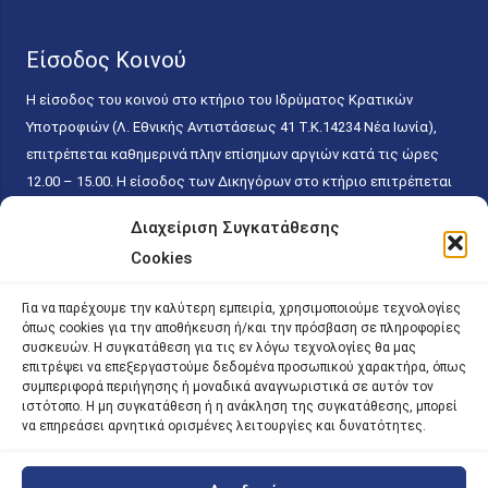
Είσοδος Κοινού
Η είσοδος του κοινού στο κτήριο του Ιδρύματος Κρατικών
Υποτροφιών (Λ. Εθνικής Αντιστάσεως 41 T.K.14234 Νέα Ιωνία),
επιτρέπεται καθημερινά πλην επίσημων αργιών κατά τις ώρες
12.00 – 15.00. Η είσοδος των Δικηγόρων στο κτήριο επιτρέπεται
ελεύθερα με την επίδειξη της επαγγελματικής τους ταυτότητας
Διαχείριση Συγκατάθεσης
κάθε εργάσιμη ημέρα και ώρα χωρίς κανέναν χρονικό ή άλλο
Cookies
περιορισμό. Η είσοδος του κοινού ειδικά στο γραφείο του
Πρωτοκόλλου επιτρέπεται καθημερινά κατά τις ώρες 9.00 –
Για να παρέχουμε την καλύτερη εμπειρία, χρησιμοποιούμε τεχνολογίες
15.00. Η εξυπηρέτηση του κοινού πραγματοποιείται βάσει των
όπως cookies για την αποθήκευση ή/και την πρόσβαση σε πληροφορίες
παγίων ισχυουσών διατάξεων. Για την αποφυγή συνωστισμού
συσκευών. Η συγκατάθεση για τις εν λόγω τεχνολογίες θα μας
επιτρέψει να επεξεργαστούμε δεδομένα προσωπικού χαρακτήρα, όπως
εντός του εσωτερικού χώρου εξυπηρέτησης και αναμονής του
συμπεριφορά περιήγησης ή μοναδικά αναγνωριστικά σε αυτόν τον
κοινού, η εξυπηρέτησή του δύναται να πραγματοποιείται κατόπιν
ιστότοπο. Η μη συγκατάθεση ή η ανάκληση της συγκατάθεσης, μπορεί
προγραμματισμένου ραντεβού.
να επηρεάσει αρνητικά ορισμένες λειτουργίες και δυνατότητες.