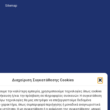
Sitemap
Διαχείριση Συγκατάθεσης Cookies
ν (Λ. Εθνικής Αντιστάσεως 41 T.K.14234 Νέα Ιωνία), επιτρέπεται
ίσοδος των Δικηγόρων στο κτήριο επιτρέπεται ελεύθερα με την
χουμε την καλύτερη εμπειρία, χρησιμοποιούμε τεχνολογίες όπως cookies
οθήκευση ή/και την πρόσβαση σε πληροφορίες συσκευών. Η συγκατάθεση
 και ώρα χωρίς κανέναν χρονικό ή άλλο περιορισμό. Η είσοδος
 λόγω τεχνολογίες θα μας επιτρέψει να επεξεργαστούμε δεδομένα
ρινά κατά τις ώρες 9.00 – 15.00. Η εξυπηρέτηση του κοινού
 χαρακτήρα, όπως συμπεριφορά περιήγησης ή μοναδικά αναγνωριστικά
ον ιστότοπο. Η μη συγκατάθεση ή η ανάκληση της συγκατάθεσης, μπορεί
 αποφυγή συνωστισμού εντός του εσωτερικού χώρου