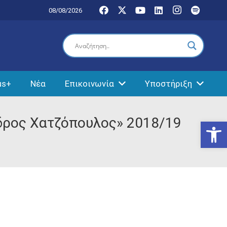
08/08/2026
us+
Νέα
Επικοινωνία
Υποστήριξη
δρος Χατζόπουλος» 2018/19
Ανοίξτε