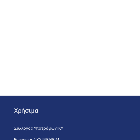
Ο Πρόεδρος το
Μιχαήλ Κου
Καθηγητής Ιατρι
Χρήσιμα
Σύλλογος Υποτρόφων ΙΚΥ
Erasmus+ / ΙΚΥ-ΙΝΕΔΙΒΙΜ