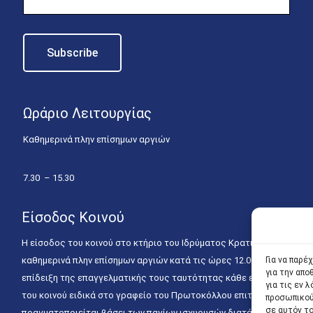
Ωράριο Λειτουργίας
Καθημερινά πλην επίσημων αργιών
7.30 – 15.30
Είσοδος Κοινού
Η είσοδος του κοινού στο κτήριο του Ιδρύματος Κρατικών Υποτροφιώ
καθημερινά πλην επίσημων αργιών κατά τις ώρες 12.00 – 15.00. Η ε
Για να παρέ
για την απ
επίδειξη της επαγγελματικής τους ταυτότητας κάθε εργάσιμη ημέρα
για τις εν
του κοινού ειδικά στο γραφείο του Πρωτοκόλλου επιτρέπεται καθημε
προσωπικού
σε αυτόν τ
πραγματοποιείται βάσει των παγίων ισχυουσών διατάξεων. Για την