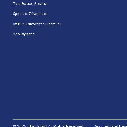
Πώς θα μας βρείτε
Χρήσιμοι Σύνδεσμοι
Οπτική Ταυτότητα Erasmus+
Όροι Χρήσης
©
2026 |
iky
| iky.gr | All Rights Reserved
Designed and Deve