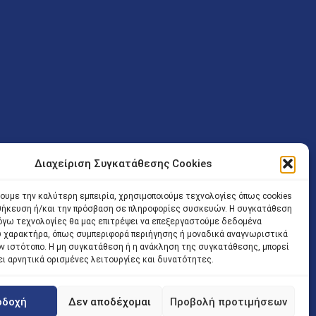
Διαχείριση Συγκατάθεσης Cookies
ν (Λ. Εθνικής Αντιστάσεως 41 T.K.14234 Νέα Ιωνία), επιτρέπεται
χουμε την καλύτερη εμπειρία, χρησιμοποιούμε τεχνολογίες όπως cookies
ίσοδος των Δικηγόρων στο κτήριο επιτρέπεται ελεύθερα με την
οθήκευση ή/και την πρόσβαση σε πληροφορίες συσκευών. Η συγκατάθεση
 και ώρα χωρίς κανέναν χρονικό ή άλλο περιορισμό. Η είσοδος
 λόγω τεχνολογίες θα μας επιτρέψει να επεξεργαστούμε δεδομένα
ρινά κατά τις ώρες 9.00 – 15.00. Η εξυπηρέτηση του κοινού
 χαρακτήρα, όπως συμπεριφορά περιήγησης ή μοναδικά αναγνωριστικά
ον ιστότοπο. Η μη συγκατάθεση ή η ανάκληση της συγκατάθεσης, μπορεί
 αποφυγή συνωστισμού εντός του εσωτερικού χώρου
ει αρνητικά ορισμένες λειτουργίες και δυνατότητες.
 να πραγματοποιείται κατόπιν προγραμματισμένου ραντεβού.
οδοχή
Δεν αποδέχομαι
Προβολή προτιμήσεων