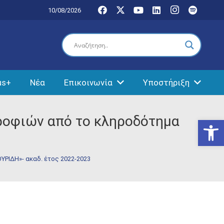
10/08/2026
us+
Νέα
Επικοινωνία
Υποστήριξη
ροφιών από το κληροδότημα
Ανοίξτε
ΡΙΔΗ»- ακαδ. έτος 2022-2023