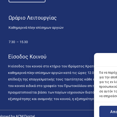
Ωράριο Λειτουργίας
Καθημερινά πλην επίσημων αργιών
7.30 – 15.30
Είσοδος Κοινού
Η είσοδος του κοινού στο κτήριο του Ιδρύματος Κρατικών Υποτροφιώ
Για να παρέ
καθημερινά πλην επίσημων αργιών κατά τις ώρες 12.00 – 15.00. Η ε
για την απ
επίδειξη της επαγγελματικής τους ταυτότητας κάθε εργάσιμη ημέρα
για τις εν
του κοινού ειδικά στο γραφείο του Πρωτοκόλλου επιτρέπεται καθημε
προσωπικού
σε αυτόν τ
πραγματοποιείται βάσει των παγίων ισχυουσών διατάξεων. Για την
να επηρεάσ
εξυπηρέτησης και αναμονής του κοινού, η εξυπηρέτησή του δύναται
Απ
loped by ACM Digital