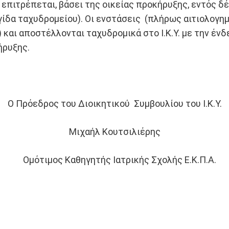
επιτρέπεται, βάσει της οικείας προκήρυξης, εντός δ
γίδα ταχυδρομείου). Οι ενστάσεις (πλήρως αιτιολογη
αι αποστέλλονται ταχυδρομικά στο Ι.Κ.Υ. με την ένδε
ήρυξης.
Ο Πρόεδρος του Διοικητικού Συμβουλίου του Ι.Κ.Υ.
Μιχαήλ Κουτσιλιέρης
Ομότιμος Καθηγητής Ιατρικής Σχολής Ε.Κ.Π.Α.