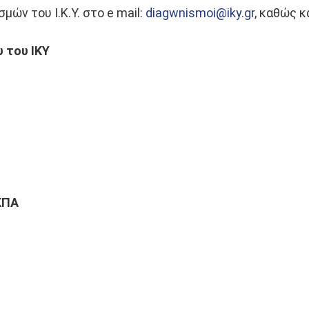
ών του Ι.Κ.Υ. στο e mail:
diagwnismoi@iky.gr
, καθώς κ
του ΙΚΥ
ΚΠΑ