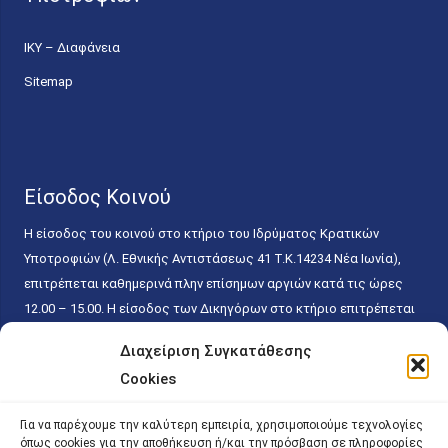
ΙΚΥ – Διαφάνεια
Sitemap
Είσοδος Κοινού
Η είσοδος του κοινού στο κτήριο του Ιδρύματος Κρατικών
Υποτροφιών (Λ. Εθνικής Αντιστάσεως 41 T.K.14234 Νέα Ιωνία),
επιτρέπεται καθημερινά πλην επίσημων αργιών κατά τις ώρες
12.00 – 15.00. Η είσοδος των Δικηγόρων στο κτήριο επιτρέπεται
ελεύθερα με την επίδειξη της επαγγελματικής τους ταυτότητας
Διαχείριση Συγκατάθεσης
κάθε εργάσιμη ημέρα και ώρα χωρίς κανέναν χρονικό ή άλλο
Cookies
περιορισμό. Η είσοδος του κοινού ειδικά στο γραφείο του
Πρωτοκόλλου επιτρέπεται καθημερινά κατά τις ώρες 9.00 –
Για να παρέχουμε την καλύτερη εμπειρία, χρησιμοποιούμε τεχνολογίες
15.00. Η εξυπηρέτηση του κοινού πραγματοποιείται βάσει των
όπως cookies για την αποθήκευση ή/και την πρόσβαση σε πληροφορίες