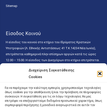
Sitemap
Είσοδος Κοινού
Η είσοδος του κοινού στο κτήριο του Ιδρύματος Κρατικών
Υποτροφιών (Λ. Εθνικής Αντιστάσεως 41 T.K.14234 Νέα Ιωνία),
επιτρέπεται καθημερινά πλην επίσημων αργιών κατά τις ώρες
12.00 – 15.00. Η είσοδος των Δικηγόρων στο κτήριο επιτρέπεται
ελεύθερα με την επίδειξη της επαγγελματικής τους ταυτότητας
Διαχείριση Συγκατάθεσης
κάθε εργάσιμη ημέρα και ώρα χωρίς κανέναν χρονικό ή άλλο
Cookies
περιορισμό. Η είσοδος του κοινού ειδικά στο γραφείο του
Πρωτοκόλλου επιτρέπεται καθημερινά κατά τις ώρες 9.00 –
Για να παρέχουμε την καλύτερη εμπειρία, χρησιμοποιούμε τεχνολογίες
15.00. Η εξυπηρέτηση του κοινού πραγματοποιείται βάσει των
όπως cookies για την αποθήκευση ή/και την πρόσβαση σε πληροφορίες
παγίων ισχυουσών διατάξεων. Για την αποφυγή συνωστισμού
συσκευών. Η συγκατάθεση για τις εν λόγω τεχνολογίες θα μας
επιτρέψει να επεξεργαστούμε δεδομένα προσωπικού χαρακτήρα, όπως
εντός του εσωτερικού χώρου εξυπηρέτησης και αναμονής του
συμπεριφορά περιήγησης ή μοναδικά αναγνωριστικά σε αυτόν τον