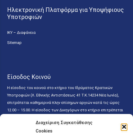
Ηλεκτρονική Πλατφόρμα για Υποψήφιους
Υποτροφιών
ΙΚΥ – Διαφάνεια
Sitemap
Είσοδος Κοινού
Η είσοδος του κοινού στο κτήριο του Ιδρύματος Κρατικών
Υποτροφιών (Λ. Εθνικής Αντιστάσεως 41 T.K.14234 Νέα Ιωνία),
επιτρέπεται καθημερινά πλην επίσημων αργιών κατά τις ώρες
12.00 – 15.00. Η είσοδος των Δικηγόρων στο κτήριο επιτρέπεται
ελεύθερα με την επίδειξη της επαγγελματικής τους ταυτότητας
Διαχείριση Συγκατάθεσης
κάθε εργάσιμη ημέρα και ώρα χωρίς κανέναν χρονικό ή άλλο
Cookies
περιορισμό. Η είσοδος του κοινού ειδικά στο γραφείο του