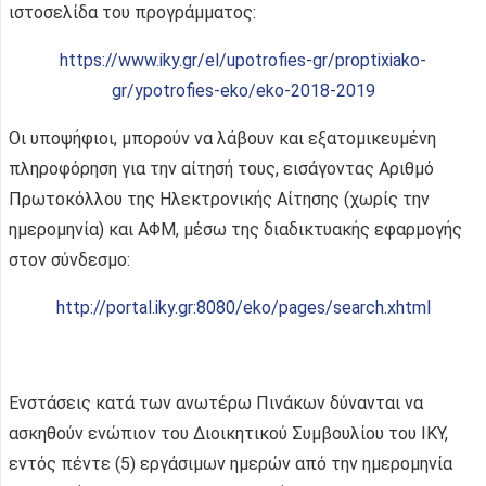
ιστοσελίδα του προγράμματος:
https://www.iky.gr/el/upotrofies-gr/proptixiako-
gr/ypotrofies-eko/eko-2018-2019
Oι υποψήφιοι, μπορούν να λάβουν και εξατομικευμένη
πληροφόρηση για την αίτησή τους, εισάγοντας Αριθμό
Πρωτοκόλλου της Ηλεκτρονικής Αίτησης (χωρίς την
ημερομηνία) και ΑΦΜ, μέσω της διαδικτυακής εφαρμογής
στον σύνδεσμο:
http://portal.iky.gr:8080/eko/pages/search.xhtml
Ενστάσεις κατά των ανωτέρω Πινάκων δύνανται να
ασκηθούν ενώπιον του Διοικητικού Συμβουλίου του ΙΚΥ,
εντός πέντε (5) εργάσιμων ημερών από την ημερομηνία