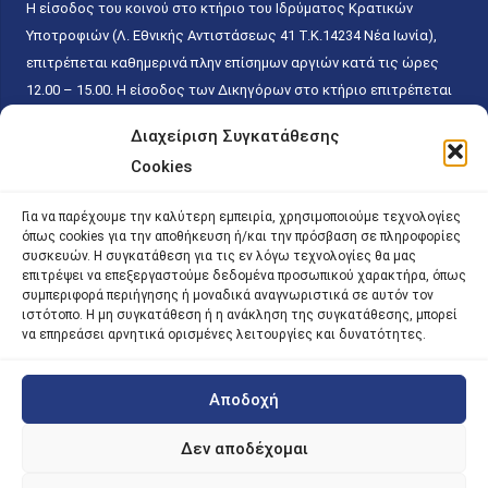
Η είσοδος του κοινού στο κτήριο του Ιδρύματος Κρατικών
Υποτροφιών (Λ. Εθνικής Αντιστάσεως 41 T.K.14234 Νέα Ιωνία),
επιτρέπεται καθημερινά πλην επίσημων αργιών κατά τις ώρες
12.00 – 15.00. Η είσοδος των Δικηγόρων στο κτήριο επιτρέπεται
ελεύθερα με την επίδειξη της επαγγελματικής τους ταυτότητας
Διαχείριση Συγκατάθεσης
κάθε εργάσιμη ημέρα και ώρα χωρίς κανέναν χρονικό ή άλλο
Cookies
περιορισμό. Η είσοδος του κοινού ειδικά στο γραφείο του
Πρωτοκόλλου επιτρέπεται καθημερινά κατά τις ώρες 9.00 –
Για να παρέχουμε την καλύτερη εμπειρία, χρησιμοποιούμε τεχνολογίες
15.00. Η εξυπηρέτηση του κοινού πραγματοποιείται βάσει των
όπως cookies για την αποθήκευση ή/και την πρόσβαση σε πληροφορίες
παγίων ισχυουσών διατάξεων. Για την αποφυγή συνωστισμού
συσκευών. Η συγκατάθεση για τις εν λόγω τεχνολογίες θα μας
επιτρέψει να επεξεργαστούμε δεδομένα προσωπικού χαρακτήρα, όπως
εντός του εσωτερικού χώρου εξυπηρέτησης και αναμονής του
συμπεριφορά περιήγησης ή μοναδικά αναγνωριστικά σε αυτόν τον
κοινού, η εξυπηρέτησή του δύναται να πραγματοποιείται κατόπιν
ιστότοπο. Η μη συγκατάθεση ή η ανάκληση της συγκατάθεσης, μπορεί
προγραμματισμένου ραντεβού.
να επηρεάσει αρνητικά ορισμένες λειτουργίες και δυνατότητες.
Αποδοχή
©
2026 |
iky
| iky.gr | All Rights Reserved
Designed and Developed by ACM Digital
Δεν αποδέχομαι