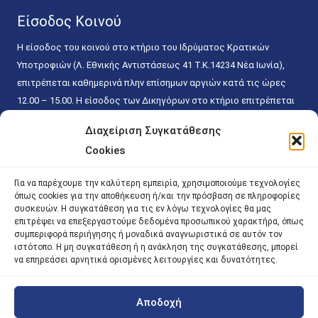
Είσοδος Κοινού
Η είσοδος του κοινού στο κτήριο του Ιδρύματος Κρατικών
Υποτροφιών (Λ. Εθνικής Αντιστάσεως 41 T.K.14234 Νέα Ιωνία),
επιτρέπεται καθημερινά πλην επίσημων αργιών κατά τις ώρες
12.00 – 15.00. Η είσοδος των Δικηγόρων στο κτήριο επιτρέπεται
ελεύθερα με την επίδειξη της επαγγελματικής τους ταυτότητας
Διαχείριση Συγκατάθεσης
κάθε εργάσιμη ημέρα και ώρα χωρίς κανέναν χρονικό ή άλλο
Cookies
περιορισμό. Η είσοδος του κοινού ειδικά στο γραφείο του
Πρωτοκόλλου επιτρέπεται καθημερινά κατά τις ώρες 9.00 –
Για να παρέχουμε την καλύτερη εμπειρία, χρησιμοποιούμε τεχνολογίες
15.00. Η εξυπηρέτηση του κοινού πραγματοποιείται βάσει των
όπως cookies για την αποθήκευση ή/και την πρόσβαση σε πληροφορίες
παγίων ισχυουσών διατάξεων. Για την αποφυγή συνωστισμού
συσκευών. Η συγκατάθεση για τις εν λόγω τεχνολογίες θα μας
επιτρέψει να επεξεργαστούμε δεδομένα προσωπικού χαρακτήρα, όπως
εντός του εσωτερικού χώρου εξυπηρέτησης και αναμονής του
συμπεριφορά περιήγησης ή μοναδικά αναγνωριστικά σε αυτόν τον
κοινού, η εξυπηρέτησή του δύναται να πραγματοποιείται κατόπιν
ιστότοπο. Η μη συγκατάθεση ή η ανάκληση της συγκατάθεσης, μπορεί
προγραμματισμένου ραντεβού.
να επηρεάσει αρνητικά ορισμένες λειτουργίες και δυνατότητες.
Αποδοχή
©
2026 |
iky
| iky.gr | All Rights Reserved