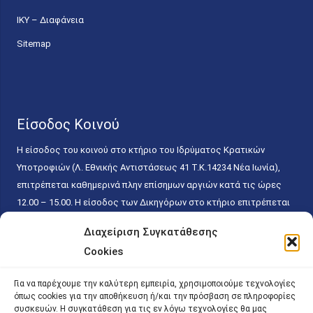
ΙΚΥ – Διαφάνεια
Sitemap
Είσοδος Κοινού
Η είσοδος του κοινού στο κτήριο του Ιδρύματος Κρατικών
Υποτροφιών (Λ. Εθνικής Αντιστάσεως 41 T.K.14234 Νέα Ιωνία),
επιτρέπεται καθημερινά πλην επίσημων αργιών κατά τις ώρες
12.00 – 15.00. Η είσοδος των Δικηγόρων στο κτήριο επιτρέπεται
ελεύθερα με την επίδειξη της επαγγελματικής τους ταυτότητας
Διαχείριση Συγκατάθεσης
κάθε εργάσιμη ημέρα και ώρα χωρίς κανέναν χρονικό ή άλλο
Cookies
περιορισμό. Η είσοδος του κοινού ειδικά στο γραφείο του
Πρωτοκόλλου επιτρέπεται καθημερινά κατά τις ώρες 9.00 –
Για να παρέχουμε την καλύτερη εμπειρία, χρησιμοποιούμε τεχνολογίες
15.00. Η εξυπηρέτηση του κοινού πραγματοποιείται βάσει των
όπως cookies για την αποθήκευση ή/και την πρόσβαση σε πληροφορίες
παγίων ισχυουσών διατάξεων. Για την αποφυγή συνωστισμού
συσκευών. Η συγκατάθεση για τις εν λόγω τεχνολογίες θα μας