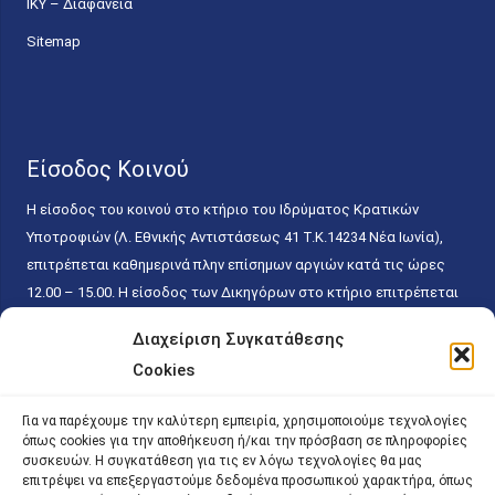
ΙΚΥ – Διαφάνεια
Sitemap
Είσοδος Κοινού
Η είσοδος του κοινού στο κτήριο του Ιδρύματος Κρατικών
Υποτροφιών (Λ. Εθνικής Αντιστάσεως 41 T.K.14234 Νέα Ιωνία),
επιτρέπεται καθημερινά πλην επίσημων αργιών κατά τις ώρες
12.00 – 15.00. Η είσοδος των Δικηγόρων στο κτήριο επιτρέπεται
ελεύθερα με την επίδειξη της επαγγελματικής τους ταυτότητας
Διαχείριση Συγκατάθεσης
κάθε εργάσιμη ημέρα και ώρα χωρίς κανέναν χρονικό ή άλλο
Cookies
περιορισμό. Η είσοδος του κοινού ειδικά στο γραφείο του
Πρωτοκόλλου επιτρέπεται καθημερινά κατά τις ώρες 9.00 –
Για να παρέχουμε την καλύτερη εμπειρία, χρησιμοποιούμε τεχνολογίες
15.00. Η εξυπηρέτηση του κοινού πραγματοποιείται βάσει των
όπως cookies για την αποθήκευση ή/και την πρόσβαση σε πληροφορίες
παγίων ισχυουσών διατάξεων. Για την αποφυγή συνωστισμού
συσκευών. Η συγκατάθεση για τις εν λόγω τεχνολογίες θα μας
επιτρέψει να επεξεργαστούμε δεδομένα προσωπικού χαρακτήρα, όπως
εντός του εσωτερικού χώρου εξυπηρέτησης και αναμονής του