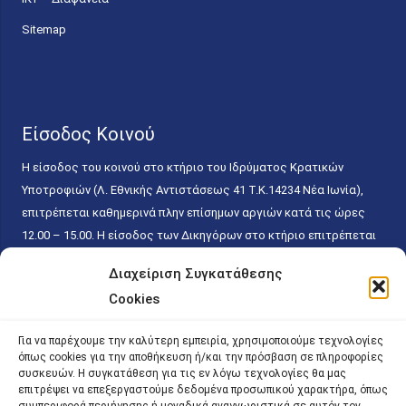
Sitemap
Είσοδος Κοινού
Η είσοδος του κοινού στο κτήριο του Ιδρύματος Κρατικών
Υποτροφιών (Λ. Εθνικής Αντιστάσεως 41 T.K.14234 Νέα Ιωνία),
επιτρέπεται καθημερινά πλην επίσημων αργιών κατά τις ώρες
12.00 – 15.00. Η είσοδος των Δικηγόρων στο κτήριο επιτρέπεται
ελεύθερα με την επίδειξη της επαγγελματικής τους ταυτότητας
Διαχείριση Συγκατάθεσης
κάθε εργάσιμη ημέρα και ώρα χωρίς κανέναν χρονικό ή άλλο
Cookies
περιορισμό. Η είσοδος του κοινού ειδικά στο γραφείο του
Πρωτοκόλλου επιτρέπεται καθημερινά κατά τις ώρες 9.00 –
Για να παρέχουμε την καλύτερη εμπειρία, χρησιμοποιούμε τεχνολογίες
15.00. Η εξυπηρέτηση του κοινού πραγματοποιείται βάσει των
όπως cookies για την αποθήκευση ή/και την πρόσβαση σε πληροφορίες
παγίων ισχυουσών διατάξεων. Για την αποφυγή συνωστισμού
συσκευών. Η συγκατάθεση για τις εν λόγω τεχνολογίες θα μας
επιτρέψει να επεξεργαστούμε δεδομένα προσωπικού χαρακτήρα, όπως
εντός του εσωτερικού χώρου εξυπηρέτησης και αναμονής του