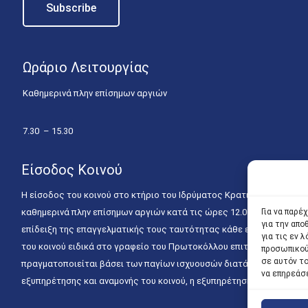
Ωράριο Λειτουργίας
Καθημερινά πλην επίσημων αργιών
7.30 – 15.30
Είσοδος Κοινού
Η είσοδος του κοινού στο κτήριο του Ιδρύματος Κρατικών Υποτροφιώ
Για να παρέ
καθημερινά πλην επίσημων αργιών κατά τις ώρες 12.00 – 15.00. Η ε
για την απ
επίδειξη της επαγγελματικής τους ταυτότητας κάθε εργάσιμη ημέρα
για τις εν
του κοινού ειδικά στο γραφείο του Πρωτοκόλλου επιτρέπεται καθημε
προσωπικού
σε αυτόν τ
πραγματοποιείται βάσει των παγίων ισχυουσών διατάξεων. Για την
να επηρεάσ
εξυπηρέτησης και αναμονής του κοινού, η εξυπηρέτησή του δύναται