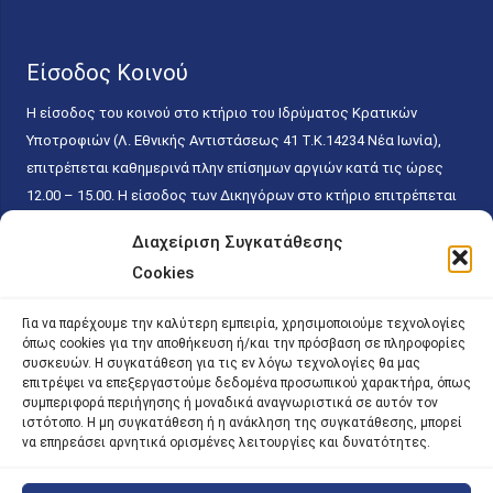
Είσοδος Κοινού
Η είσοδος του κοινού στο κτήριο του Ιδρύματος Κρατικών
Υποτροφιών (Λ. Εθνικής Αντιστάσεως 41 T.K.14234 Νέα Ιωνία),
επιτρέπεται καθημερινά πλην επίσημων αργιών κατά τις ώρες
12.00 – 15.00. Η είσοδος των Δικηγόρων στο κτήριο επιτρέπεται
ελεύθερα με την επίδειξη της επαγγελματικής τους ταυτότητας
Διαχείριση Συγκατάθεσης
κάθε εργάσιμη ημέρα και ώρα χωρίς κανέναν χρονικό ή άλλο
Cookies
περιορισμό. Η είσοδος του κοινού ειδικά στο γραφείο του
Πρωτοκόλλου επιτρέπεται καθημερινά κατά τις ώρες 9.00 –
Για να παρέχουμε την καλύτερη εμπειρία, χρησιμοποιούμε τεχνολογίες
15.00. Η εξυπηρέτηση του κοινού πραγματοποιείται βάσει των
όπως cookies για την αποθήκευση ή/και την πρόσβαση σε πληροφορίες
παγίων ισχυουσών διατάξεων. Για την αποφυγή συνωστισμού
συσκευών. Η συγκατάθεση για τις εν λόγω τεχνολογίες θα μας
επιτρέψει να επεξεργαστούμε δεδομένα προσωπικού χαρακτήρα, όπως
εντός του εσωτερικού χώρου εξυπηρέτησης και αναμονής του
συμπεριφορά περιήγησης ή μοναδικά αναγνωριστικά σε αυτόν τον
κοινού, η εξυπηρέτησή του δύναται να πραγματοποιείται κατόπιν
ιστότοπο. Η μη συγκατάθεση ή η ανάκληση της συγκατάθεσης, μπορεί
προγραμματισμένου ραντεβού.
να επηρεάσει αρνητικά ορισμένες λειτουργίες και δυνατότητες.