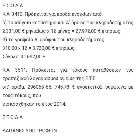
Ε Σ Ο Δ Α
Κ.Α. 3410: Πρόκειται για έσοδα ενοικίων από:
α) το ισόγειο κατάστημα και Α΄ όροφο του κληροδοτήματος
2.331,00 € μηνιαίως x 12 μήνες = 27.972,00 € ετησίως.
β) το γραφείο Α΄ ορόφου του κληροδοτήματος
310,00 x 12 = 3.720,00 € ετησίως.
Σύνολο: 31.692,00 €
Κ.Α. 3511: Πρόκειται για τόκους καταθέσεων του
τραπεζικού λογαριασμού όψεως της Ε.Τ.Ε.
υπ’ αριθμ. 296065-65: 745,78 € ενδεικτικά, σύμφωνα με
τους τόκους, που
εισπράχθηκαν το έτος 2014.
Ε Ξ Ο Δ Α
ΔΑΠΑΝΕΣ ΥΠΟΤΡΟΦΙΩΝ