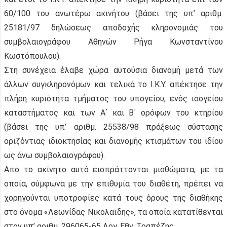
60/100 του ανωτέρω ακινήτου (βάσει της υπ’ αριθμ.
25181/97 δηλώσεως αποδοχής κληρονομιάς του
συμβολαιογράφου Αθηνών Ρήγα Κωνσταντίνου
Κωστόπουλου).
Στη συνέχεια έλαβε χώρα αυτούσια διανομή μετά των
άλλων συγκληρονόμων και τελικά το Ι.Κ.Υ. απέκτησε την
πλήρη κυριότητα τμήματος του υπογείου, ενός ισογείου
καταστήματος και των Α΄ και Β΄ ορόφων του κτηρίου
(βάσει της υπ’ αριθμ. 25538/98 πράξεως σύστασης
οριζόντιας ιδιοκτησίας και διανομής κτισμάτων του ιδίου
ως άνω συμβολαιογράφου).
Από το ακίνητο αυτό εισπράττονται μισθώματα, με τα
οποία, σύμφωνα με την επιθυμία του διαθέτη, πρέπει να
χορηγούνται υποτροφίες κατά τους όρους της διαθήκης
στο όνομα «Λεωνίδας Νικολαϊδης», τα οποία κατατίθενται
στον υπ’ αριθμ. 296065-65 Λογ. Εθν. Τραπέζης.