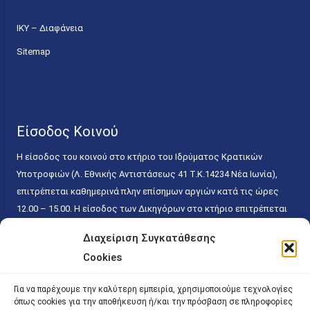
ΙΚΥ – Διαφάνεια
Sitemap
Είσοδος Κοινού
Η είσοδος του κοινού στο κτήριο του Ιδρύματος Κρατικών
Υποτροφιών (Λ. Εθνικής Αντιστάσεως 41 T.K.14234 Νέα Ιωνία),
επιτρέπεται καθημερινά πλην επίσημων αργιών κατά τις ώρες
12.00 – 15.00. Η είσοδος των Δικηγόρων στο κτήριο επιτρέπεται
ελεύθερα με την επίδειξη της επαγγελματικής τους ταυτότητας
Διαχείριση Συγκατάθεσης
κάθε εργάσιμη ημέρα και ώρα χωρίς κανέναν χρονικό ή άλλο
Cookies
περιορισμό. Η είσοδος του κοινού ειδικά στο γραφείο του
Πρωτοκόλλου επιτρέπεται καθημερινά κατά τις ώρες 9.00 –
Για να παρέχουμε την καλύτερη εμπειρία, χρησιμοποιούμε τεχνολογίες
15.00. Η εξυπηρέτηση του κοινού πραγματοποιείται βάσει των
όπως cookies για την αποθήκευση ή/και την πρόσβαση σε πληροφορίες