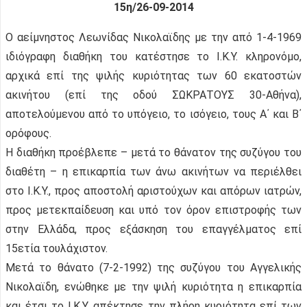
15η/26-09-2014
Ο αείμνηστος Λεωνίδας Νικολαϊδης με την από 1-4-1969
ιδιόγραφη διαθήκη του κατέστησε το Ι.Κ.Υ. κληρονόμο,
αρχικά επί της ψιλής κυριότητας των 60 εκατοστών
ακινήτου (επί της οδού ΣΩΚΡΑΤΟΥΣ 30-Αθήνα),
αποτελούμενου από το υπόγειο, το ισόγειο, τους Α΄ και Β΄
ορόφους.
Η διαθήκη προέβλεπε – μετά το θάνατον της συζύγου του
διαθέτη – η επικαρπία των άνω ακινήτων να περιέλθει
στο Ι.Κ.Υ., προς αποστολή αριστούχων και απόρων ιατρών,
προς μετεκπαίδευση και υπό τον όρον επιστροφής των
στην Ελλάδα, προς εξάσκηση του επαγγέλματος επί
15ετία τουλάχιστον.
Μετά το θάνατο (7-2-1992) της συζύγου του Αγγελικής
Νικολαϊδη, ενώθηκε με την ψιλή κυριότητα η επικαρπία
και έτσι το Ι.Κ.Υ. απέκτησε την πλήρη κυριότητα επί των