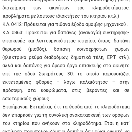
διαχείριση των ακινήτων του κληροδοτήματος,
προβλήματα με λοιπούς ιδιοκτήτες του κτηρίου κτ.λ.)
Κ.Α. 0412: Πρόκειται για πιθανά έξοδα αμοιβής μηχανικού .
Κ.Α. 0863: Πρόκειται για δαπάνες (αναλογία) συντήρησης-
επισκευής και λειτουργικότητας κτηρίου, όπως: δαπάνη
θυρωρού (μισθός), δαπάνη κοινοχρήστων χώρων
(ηλεκτρικό ρεύμα διαδρόμων, δημοτικά τέλη, ΕΡΤ κτλ.),
αλλά και δαπάνες για άμεσα έργα επισκευής στο ακίνητο
επί της οδού Σωκράτους 30, το οποίο παρουσιάζει
εκτεταμένες φθορές – λόγω παλαιότητας – στην
πρόσοψη, στα κουφώματα, στις βεράντες και σε
εσωτερικούς χώρους.
Επισήμανση: Εκτιμάται, ότι τα έσοδα από το κληροδότημα
δεν επαρκούν για τη συνολική ανακατασκευή των ορόφων
του κτηρίου που ανήκουν στο κληροδότημα. Έτσι η κατ’
εκτίμηση προϋπολογιζόμενη δαπάνη δεν είναι εφικτό να