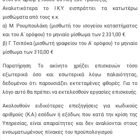
Αναλυτικότερα το Ι.Κ.Υ. εισπράττει τα κατωτέρω
μισθώματα από τους κ.κ.
α) Μ. Ρουμπουλάκη (μισθωτή του ισογείου καταστήματος
και του Α΄ ορόφου) το μηνιαίο μίσθωμα των 2.331,00 €.
β) Γ. Τσιπόκα (μισθωτή γραφείου του Α΄ ορόφου) το μηνιαίο
μίσθωμα των 310,00 €
Παρατήρηση: To ακίνητο χρήζει επισκευών τόσο
εξωτερικά όσο και εσωτερικά λόγω παλαιότητας,
δεδομένου ότι παρουσιάζει εκτεταμένες φθορές. Για το
λόγο αυτό θα πρέπει να εκτελεσθούν εργασίες επισκευής.
Ακολουθούν ειδικότερες επεξηγήσεις για κωδικούς
αριθμούς (Κ.Α.) εσόδων ή εξόδων, που κατά την κρίση της
Υπηρεσίας, είναι απαραίτητες και δεν αναλύονται στους
ενσωματωμένους πίνακες του προϋπολογισμού.