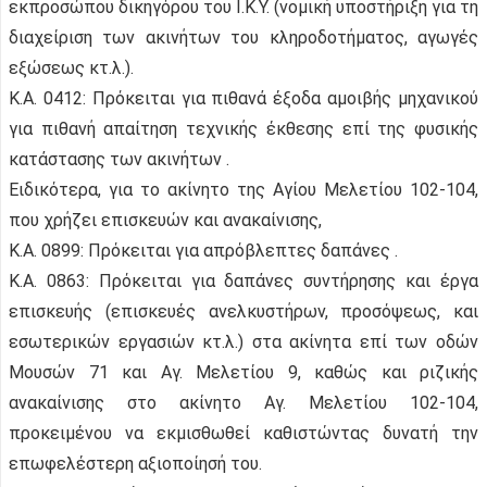
εκπροσώπου δικηγόρου του Ι.Κ.Υ. (νομική υποστήριξη για τη
διαχείριση των ακινήτων του κληροδοτήματος, αγωγές
εξώσεως κτ.λ.).
Κ.Α. 0412: Πρόκειται για πιθανά έξοδα αμοιβής μηχανικού
για πιθανή απαίτηση τεχνικής έκθεσης επί της φυσικής
κατάστασης των ακινήτων .
Ειδικότερα, για το ακίνητο της Αγίου Μελετίου 102-104,
που χρήζει επισκευών και ανακαίνισης,
Κ.Α. 0899: Πρόκειται για απρόβλεπτες δαπάνες .
Κ.Α. 0863: Πρόκειται για δαπάνες συντήρησης και έργα
επισκευής (επισκευές ανελκυστήρων, προσόψεως, και
εσωτερικών εργασιών κτ.λ.) στα ακίνητα επί των οδών
Μουσών 71 και Αγ. Μελετίου 9, καθώς και ριζικής
ανακαίνισης στο ακίνητο Αγ. Μελετίου 102-104,
προκειμένου να εκμισθωθεί καθιστώντας δυνατή την
επωφελέστερη αξιοποίησή του.