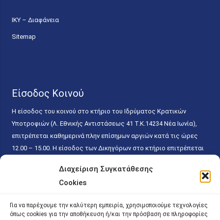
ΙΚΥ – Διαφάνεια
Sitemap
Είσοδος Κοινού
Η είσοδος του κοινού στο κτήριο του Ιδρύματος Κρατικών
Υποτροφιών (Λ. Εθνικής Αντιστάσεως 41 T.K.14234 Νέα Ιωνία),
επιτρέπεται καθημερινά πλην επίσημων αργιών κατά τις ώρες
12.00 – 15.00. Η είσοδος των Δικηγόρων στο κτήριο επιτρέπεται
ελεύθερα με την επίδειξη της επαγγελματικής τους ταυτότητας
Διαχείριση Συγκατάθεσης
κάθε εργάσιμη ημέρα και ώρα χωρίς κανέναν χρονικό ή άλλο
Cookies
περιορισμό. Η είσοδος του κοινού ειδικά στο γραφείο του
Πρωτοκόλλου επιτρέπεται καθημερινά κατά τις ώρες 9.00 –
Για να παρέχουμε την καλύτερη εμπειρία, χρησιμοποιούμε τεχνολογίες
15.00. Η εξυπηρέτηση του κοινού πραγματοποιείται βάσει των
όπως cookies για την αποθήκευση ή/και την πρόσβαση σε πληροφορίες