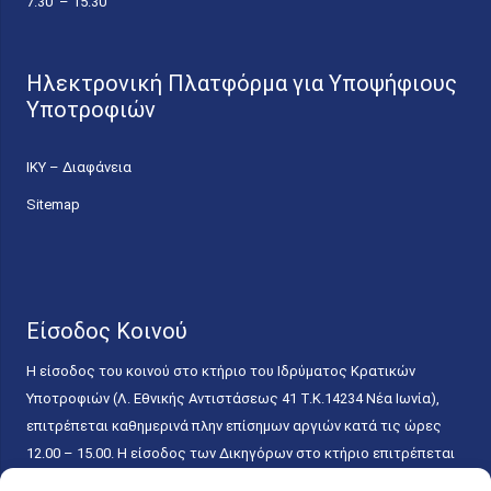
7.30 – 15.30
Ηλεκτρονική Πλατφόρμα για Υποψήφιους
Υποτροφιών
ΙΚΥ – Διαφάνεια
Sitemap
Είσοδος Κοινού
Η είσοδος του κοινού στο κτήριο του Ιδρύματος Κρατικών
Υποτροφιών (Λ. Εθνικής Αντιστάσεως 41 T.K.14234 Νέα Ιωνία),
επιτρέπεται καθημερινά πλην επίσημων αργιών κατά τις ώρες
12.00 – 15.00. Η είσοδος των Δικηγόρων στο κτήριο επιτρέπεται
ελεύθερα με την επίδειξη της επαγγελματικής τους ταυτότητας