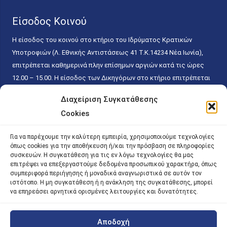
Είσοδος Κοινού
Η είσοδος του κοινού στο κτήριο του Ιδρύματος Κρατικών
Υποτροφιών (Λ. Εθνικής Αντιστάσεως 41 T.K.14234 Νέα Ιωνία),
επιτρέπεται καθημερινά πλην επίσημων αργιών κατά τις ώρες
12.00 – 15.00. Η είσοδος των Δικηγόρων στο κτήριο επιτρέπεται
ελεύθερα με την επίδειξη της επαγγελματικής τους ταυτότητας
Διαχείριση Συγκατάθεσης
κάθε εργάσιμη ημέρα και ώρα χωρίς κανέναν χρονικό ή άλλο
Cookies
περιορισμό. Η είσοδος του κοινού ειδικά στο γραφείο του
Πρωτοκόλλου επιτρέπεται καθημερινά κατά τις ώρες 9.00 –
Για να παρέχουμε την καλύτερη εμπειρία, χρησιμοποιούμε τεχνολογίες
15.00. Η εξυπηρέτηση του κοινού πραγματοποιείται βάσει των
όπως cookies για την αποθήκευση ή/και την πρόσβαση σε πληροφορίες
παγίων ισχυουσών διατάξεων. Για την αποφυγή συνωστισμού
συσκευών. Η συγκατάθεση για τις εν λόγω τεχνολογίες θα μας
επιτρέψει να επεξεργαστούμε δεδομένα προσωπικού χαρακτήρα, όπως
εντός του εσωτερικού χώρου εξυπηρέτησης και αναμονής του
συμπεριφορά περιήγησης ή μοναδικά αναγνωριστικά σε αυτόν τον
κοινού, η εξυπηρέτησή του δύναται να πραγματοποιείται κατόπιν
ιστότοπο. Η μη συγκατάθεση ή η ανάκληση της συγκατάθεσης, μπορεί
προγραμματισμένου ραντεβού.
να επηρεάσει αρνητικά ορισμένες λειτουργίες και δυνατότητες.
Αποδοχή
©
2026 |
iky
| iky.gr | All Rights Reserved