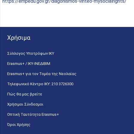
https://empedu.gov.gr/diagonismos-vinteo-mysocialrights/
Χρήσιμα
Σύλλογος Υποτρόφων ΙΚΥ
Erasmus+ / ΙΚΥ-ΙΝΕΔΙΒΙΜ
Erasmus+ για τον Τομέα της Νεολαίας
Τηλεφωνικό Κέντρο IKY: 210 3726300
Πώς θα μας βρείτε
Χρήσιμοι Σύνδεσμοι
Οπτική Ταυτότητα Erasmus+
Όροι Χρήσης