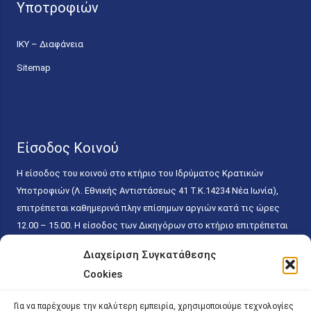
Υποτροφιών
ΙΚΥ – Διαφάνεια
Sitemap
Είσοδος Κοινού
Η είσοδος του κοινού στο κτήριο του Ιδρύματος Κρατικών
Υποτροφιών (Λ. Εθνικής Αντιστάσεως 41 T.K.14234 Νέα Ιωνία),
επιτρέπεται καθημερινά πλην επίσημων αργιών κατά τις ώρες
12.00 – 15.00. Η είσοδος των Δικηγόρων στο κτήριο επιτρέπεται
ελεύθερα με την επίδειξη της επαγγελματικής τους ταυτότητας
Διαχείριση Συγκατάθεσης
κάθε εργάσιμη ημέρα και ώρα χωρίς κανέναν χρονικό ή άλλο
Cookies
περιορισμό. Η είσοδος του κοινού ειδικά στο γραφείο του
Πρωτοκόλλου επιτρέπεται καθημερινά κατά τις ώρες 9.00 –
Για να παρέχουμε την καλύτερη εμπειρία, χρησιμοποιούμε τεχνολογίες