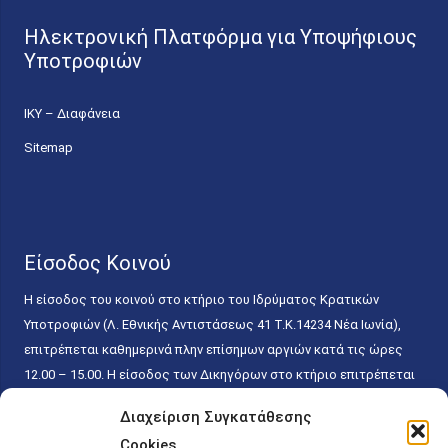
Ηλεκτρονική Πλατφόρμα για Υποψήφιους
Υποτροφιών
ΙΚΥ – Διαφάνεια
Sitemap
Είσοδος Κοινού
Η είσοδος του κοινού στο κτήριο του Ιδρύματος Κρατικών
Υποτροφιών (Λ. Εθνικής Αντιστάσεως 41 T.K.14234 Νέα Ιωνία),
επιτρέπεται καθημερινά πλην επίσημων αργιών κατά τις ώρες
12.00 – 15.00. Η είσοδος των Δικηγόρων στο κτήριο επιτρέπεται
ελεύθερα με την επίδειξη της επαγγελματικής τους ταυτότητας
Διαχείριση Συγκατάθεσης
κάθε εργάσιμη ημέρα και ώρα χωρίς κανέναν χρονικό ή άλλο
Cookies