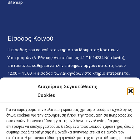
Sitemap
Είσοδος Κοινού
Η είσοδος του κοινού στο κτήριο του Ιδρύματος Κρατικών
Υποτροφιών (Λ. Εθνικής Αντιστάσεως 41 T.K.14234 Νέα Ιωνία),
επιτρέπεται καθημερινά πλην επίσημων αργιών κατά τις ώρες
12.00 – 15.00. Η είσοδος των Δικηγόρων στο κτήριο επιτρέπεται
ελεύθερα με την επίδειξη της επαγγελματικής τους ταυτότητας
Διαχείριση Συγκατάθεσης
κάθε εργάσιμη ημέρα και ώρα χωρίς κανέναν χρονικό ή άλλο
Cookies
περιορισμό. Η είσοδος του κοινού ειδικά στο γραφείο του
Πρωτοκόλλου επιτρέπεται καθημερινά κατά τις ώρες 9.00 –
Για να παρέχουμε την καλύτερη εμπειρία, χρησιμοποιούμε τεχνολογίες
15.00. Η εξυπηρέτηση του κοινού πραγματοποιείται βάσει των
όπως cookies για την αποθήκευση ή/και την πρόσβαση σε πληροφορίες
παγίων ισχυουσών διατάξεων. Για την αποφυγή συνωστισμού
συσκευών. Η συγκατάθεση για τις εν λόγω τεχνολογίες θα μας
επιτρέψει να επεξεργαστούμε δεδομένα προσωπικού χαρακτήρα, όπως
εντός του εσωτερικού χώρου εξυπηρέτησης και αναμονής του
συμπεριφορά περιήγησης ή μοναδικά αναγνωριστικά σε αυτόν τον
κοινού, η εξυπηρέτησή του δύναται να πραγματοποιείται κατόπιν
ιστότοπο. Η μη συγκατάθεση ή η ανάκληση της συγκατάθεσης, μπορεί